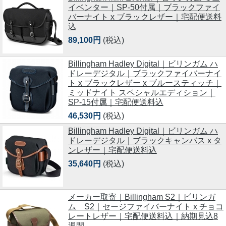
イベンター｜SP-50付属｜ブラックファイ
バーナイト x ブラックレザー｜宅配便送料
込
89,100円
(税込)
Billingham Hadley Digital｜ビリンガム ハ
ドレーデジタル｜ブラックファイバーナイ
ト x ブラックレザー x ブルースティッチ｜
ミッドナイト スペシャルエディション｜
SP-15付属｜宅配便送料込
46,530円
(税込)
Billingham Hadley Digital｜ビリンガム ハ
ドレーデジタル｜ブラックキャンバス x タ
ンレザー｜宅配便送料込
35,640円
(税込)
メーカー取寄｜Billingham S2｜ビリンガ
ム S2｜セージファイバーナイト x チョコ
レートレザー｜宅配便送料込｜納期見込8
週間