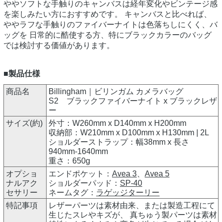
ややソフトな手触りのキャンバスは経年変化やビンテージ感
を楽しみたい方におすすめです。 キャンバスと比べれば、
ややラフな手触りのファイバーナイトは色落ちしにくく、バ
ッグを 日常的に酷使する方、特にブラックカラーのバッグ
では検討する価値があります。
■製品仕様
商品名
Billingham｜ビリンガム カメラバッグ
S2 ブラックファイバーナイト x ブラックレザ
ー
サイズ(約)
外寸：W260mm x D140mm x H200mm
収納部：W210mm x D100mm x H130mm | 2L
ショルダーストラップ：幅38mm x 長さ
940mm-1640mm
重さ：650g
オプショ
エンドポケット：
Avea 3
、
Avea 5
ナルアク
ショルダーパッド：
SP-40
セサリー
ネームタグ：
ラゲッジターリー
特記事項
レザーパーツは素材由来、または製造工程にて
生じたスレやキズが、 真ちゅう製パーツは素材