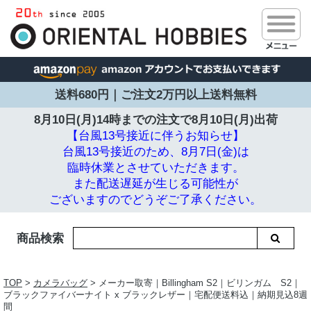
送料680円｜ご注文2万円以上送料無料
8月10日(月)14時までの注文で
8月10日(月)出荷
【台風13号接近に伴うお知らせ】
台風13号接近のため、8月7日(金)は
臨時休業とさせていただきます。
また配送遅延が生じる可能性が
ございますのでどうぞご了承ください。
商品検索
TOP
>
カメラバッグ
> メーカー取寄｜Billingham S2｜ビリンガム S2｜
ブラックファイバーナイト x ブラックレザー｜宅配便送料込｜納期見込8週
間