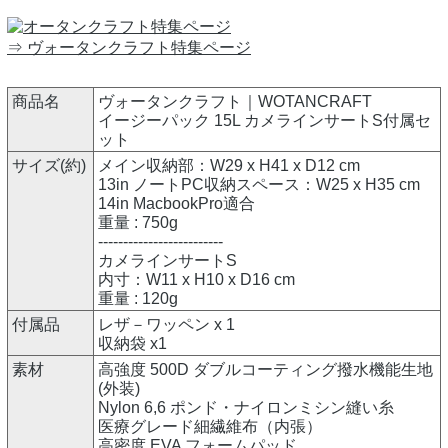
⇒ ヴォータンクラフト特集ページ
商品名
ヴォータンクラフト｜WOTANCRAFT
イージーパック 15L カメラインサートS付属セ
ット
サイズ(約)
メイン収納部：W29 x H41 x D12 cm
13in ノートPC収納スペース：W25 x H35 cm
14in MacbookPro適合
重量 : 750g
-------------------------
カメラインサートS
内寸：W11 x H10 x D16 cm
重量 : 120g
付属品
レザ－ワッペン x 1
収納袋 x1
素材
高強度 500D ダブルコーティング撥水機能生地
(外装)
Nylon 6,6 ポンド・ナイロンミシン縫い糸
医療グレード細繊維布（内張）
高密度 EVA フォームパッド