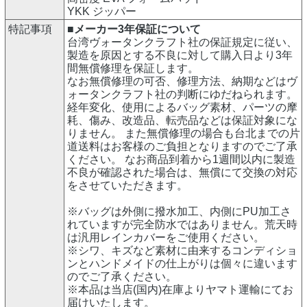
YKK ジッパー
特記事項
■メーカー3年保証について
台湾ヴォータンクラフト社の保証規定に従い、
製造を原因とする不良に対して購入日より3年
間無償修理を保証します。
なお無償修理の可否、修理方法、納期などはヴ
ォータンクラフト社の判断にゆだねられます。
経年変化、使用によるバッグ素材、パーツの摩
耗、傷み、改造品、転売品などは保証対象にな
りません。 また無償修理の場合も台北までの片
道送料はお客様のご負担となりますのでご了承
ください。 なお商品到着から1週間以内に製造
不良が確認された場合は、無償にて交換の対応
をさせていただきます。
※バッグは外側に撥水加工、内側にPU加工さ
れていますが完全防水ではありません。荒天時
は汎用レインカバーをご使用ください。
※シワ、キズなど素材に由来するコンディショ
ンとハンドメイドの仕上がりは個々に違います
のでご了承ください。
※本品は当店(国内)在庫よりヤマト運輸にてお
届けいたします。