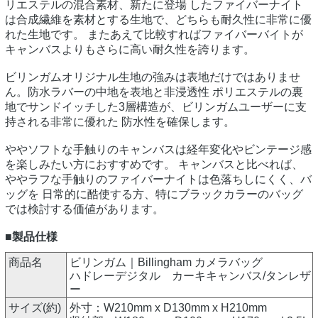
リエステルの混合素材、新たに登場 したファイバーナイト
は合成繊維を素材とする生地で、どちらも耐久性に非常に優
れた生地です。 またあえて比較すればファイバーバイトが
キャンバスよりもさらに高い耐久性を誇ります。
ビリンガムオリジナル生地の強みは表地だけではありませ
ん。防水ラバーの中地を表地と非浸透性 ポリエステルの裏
地でサンドイッチした3層構造が、ビリンガムユーザーに支
持される非常に優れた 防水性を確保します。
ややソフトな手触りのキャンバスは経年変化やビンテージ感
を楽しみたい方におすすめです。 キャンバスと比べれば、
ややラフな手触りのファイバーナイトは色落ちしにくく、バ
ッグを 日常的に酷使する方、特にブラックカラーのバッグ
では検討する価値があります。
■製品仕様
商品名
ビリンガム｜Billingham カメラバッグ
ハドレーデジタル カーキキャンバス/タンレザ
ー
サイズ(約)
外寸：W210mm x D130mm x H210mm