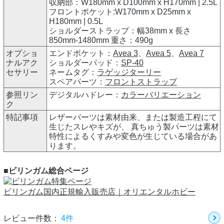
収納部：W180mm x D100mm x H170mm | 2.5L
フロントポケット:W170mm x D25mm x
H180mm | 0.5L
ショルダーストラップ：幅38mm x 長さ
850mm-1480mm 重さ：490g
オプショ
エンドポケット：
Avea 3
、
Avea 5
、
Avea 7
ナルアク
ショルダーパッド：
SP-40
セサリー
ネームタグ：
ラゲッジターリー
スペアパーツ：
フロントストラップ
参照リン
デジタルハドレー：
カラーバリエーション
ク
特記事項
レザーパーツは素材由来、または製造工程にて
生じたスレやキズが、 真ちゅう製パーツは素材
特性によるくすみや変色が生じている場合があ
ります。
■ビリンガム総合ページ
ビリンガム国内正規輸入販売店｜オリエンタルホビー
レビュー件数：
4件