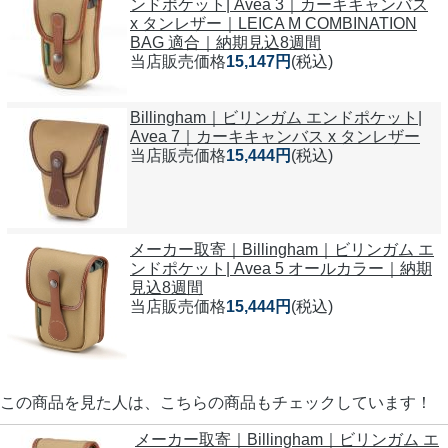
ンドポケット| Avea 3｜カーキキャンバス
x タンレザー｜LEICA M COMBINATION
BAG 適合｜納期見込8週間
当店販売価格
15,147円
(税込)
Billingham｜ビリンガム エンドポケット|
Avea 7｜カーキキャンバス x タンレザー
当店販売価格
15,444円
(税込)
メーカー取寄｜Billingham｜ビリンガム エ
ンドポケット| Avea 5 オールカラー｜納期
見込8週間
当店販売価格
15,444円
(税込)
この商品を見た人は、こちらの商品もチェックしています！
メーカー取寄｜Billingham｜ビリンガム エ