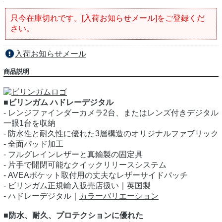
只今在庫切れです。[入荷お知らせメール]をご登録くだ
さい。
入荷お知らせメール
商品説明
■ビリンガム ハドレーデジタル
- レンジファインダーカメラ2台、またはレンズ付きデジタル
一眼1台を収納
- 防水性と耐久性に優れた3層構造のオリジナルファブリック
- 全面パッド加工
- フルグレインレザーと真鍮製の固定具
- 片手で開閉可能なクイックリリースシステム
- AVEAポケット取付用の丈夫なレザーサイドパッチ
- ビリンガム正規輸入販売店扱い｜英国製
- ハドレーデジタル｜
カラーバリエーション
■防水、耐久、プロテクションに優れた