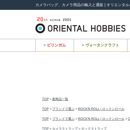
カメラバッグ、カメラ用品の輸入と通販 | オリエンタル
>
ビリンガム
>
ヴォータンクラフト
TOP
>
新商品一覧
TOP
>
ブランドで選ぶ
>
ROCK’N ROLL | ロックンロール
TOP
>
ブランドで選ぶ
>
ROCK’N ROLL | ロックンロール
>
TOP
>
カメラストラップ
>
ネックストラップ