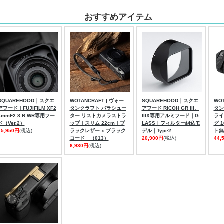
おすすめアイテム
SQUAREHOOD｜スクエ
WOTANCRAFT | ヴォー
SQUAREHOOD｜スクエ
WO
アフード｜FUJIFILM XF2
タンクラフト パラシュー
アフード RICOH GR III、
タン
3mmF2.8 R WR専用フー
ター リストカメラストラ
IIIX専用アルミフード｜G
ライ
ド（Ver.2）
ップ｜スリム 22cm｜ブ
LASS｜フィルター組込モ
グ 
15,950円
(税込)
ラックレザー x ブラック
デル｜Type2
ト無
コード （013）
20,900円
(税込)
44,
6,930円
(税込)