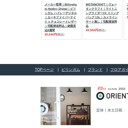
メーカー取寄｜Billingha
WOTANCRAFT｜ヴォー
m Hadley Digital｜ビリ
タンクラフト｜ライトニ
ンガム ハドレーデジタル
ングライダーV2 スリング
｜カーキファイバーナイ
バッグ 13L｜カメライン
ト x チョコレートレザー
サート無し｜宅配便送料
｜宅配便送料込｜納期見
込
込8週間
49,500円
(税込)
35,640円
(税込)
TOPページ
ビリンガム
ブランド
フロアガ
定休｜水土日祝