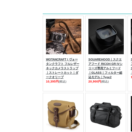
WOTANCRAFT | ヴォー
SQUAREHOOD｜スクエ
タンクラフト フルレザー
アフード RICOH GR IVシ
ネックカメラストラップ
リーズ専用アルミフード
｜ストレートカット｜ダ
｜GLASS｜フィルター組
ークオリーブ
込モデル｜Type2
10,395円
(税込)
20,900円
(税込)