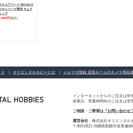
スクエアフード RICOH G
R IVシリーズ専用 サムグ
リップ
9,900円
(税込)
イド
オリエンタルホビーとは
メルマガ登録 店長おぐらのカメラ用品
インターネットからのご注文は年中
休業日、営業時間外のご注文は翌
ご相談・ご要望は
『お問い合わせ
運営会社
：株式会社オリエンタル
〒903-0821 沖縄県那覇市首里儀保町 