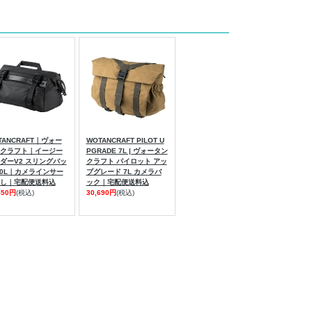
TANCRAFT｜ヴォー
WOTANCRAFT PILOT U
クラフト｜イージー
PGRADE 7L | ヴォータン
ダーV2 スリングバッ
クラフト パイロット アッ
10L｜カメラインサー
プグレード 7L カメラバ
し｜宅配便送料込
ック｜宅配便送料込
550円
(税込)
30,690円
(税込)