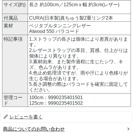
サイズ(約)
長さ 約100cm／125cm x 幅 約3cm(レザー)
付属品
CURA(日本製)真ちゅう製2重リング2本
素材
ベジタブルタンニングレザー
Atwood 550 パラコード
特記事項
1.ストラップの長さは個体により差異がありま
す。
2.レザーストラップの革目、質感、仕上がりは
個体により異なります。
3.素材由来、また製作過程に生じたシワ、キ
ズ、色ムラがあります。
4.色止め処理済ですが、雨や汗により色移りが
生じる場合があります。
5.長さ調整の際はパラコードを確実に固定して
ください。
管理コー
100cm：9990235401501
ド
125cm：9990235401502
レビューを書く
商品についてのお問い合わせ