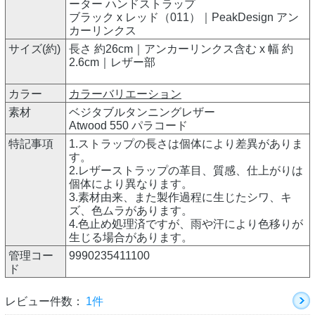
ーター ハンドストラップ
ブラック x レッド（011）｜PeakDesign アン
カーリンクス
サイズ(約)
長さ 約26cm｜アンカーリンクス含む x 幅 約
2.6cm｜レザー部
カラー
カラーバリエーション
素材
ベジタブルタンニングレザー
Atwood 550 パラコード
特記事項
1.ストラップの長さは個体により差異がありま
す。
2.レザーストラップの革目、質感、仕上がりは
個体により異なります。
3.素材由来、また製作過程に生じたシワ、キ
ズ、色ムラがあります。
4.色止め処理済ですが、雨や汗により色移りが
生じる場合があります。
管理コー
9990235411100
ド
レビュー件数：
1件