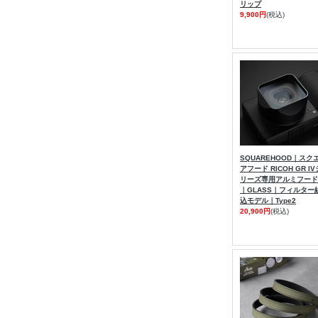
リップ
9,900円
(税込)
SQUAREHOOD｜スク
アフード RICOH GR IV
リーズ専用アルミフード
｜GLASS｜フィルター
込モデル｜Type2
20,900円
(税込)