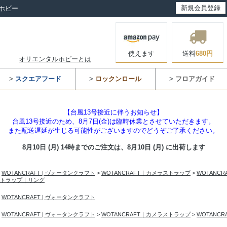
新規会員登録
ホビー
使えます
送料
680円
オリエンタルホビーとは
>
スクエアフード
>
ロックンロール
>
フロアガイド
【台風13号接近に伴うお知らせ】
台風13号接近のため、8月7日(金)は臨時休業とさせていただきます。
また配送遅延が生じる可能性がございますのでどうぞご了承ください。
8月10日 (月) 14時までのご注文は、
8月10日 (月) に出荷します
>
WOTANCRAFT | ヴォータンクラフト
>
WOTANCRAFT｜カメラストラップ
>
WOTANC
トラップ｜リング
>
WOTANCRAFT | ヴォータンクラフト
>
WOTANCRAFT | ヴォータンクラフト
>
WOTANCRAFT｜カメラストラップ
>
WOTANC