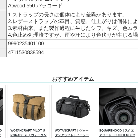
Atwood 550 パラコード
1.ストラップの長さは個体により差異があります。
2.レザーストラップの革目、質感、仕上がりは個体に
3.素材由来、また製作過程に生じたシワ、キズ、色ム
4.色止め処理済ですが、雨や汗により色移りが生じる
9990235401100
4711530838594
おすすめアイテム
G
WOTANCRAFT PILOT U
WOTANCRAFT｜ヴォー
SQUAREHOOD｜スクエ
グ
PGRADE 7L | ヴォータン
タンクラフト｜イージー
アフード｜FUJIFILM XF2