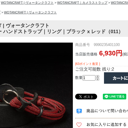
>
WOTANCRAFT | ヴォータンクラフト
>
WOTANCRAFT｜カメラストラップ
>
WOTANC
プ
>
WOTANCRAFT | ヴォータンクラフト
FT | ヴォータンクラフト
 ハンドストラップ｜リング｜ブラック x レッド（011）
商品番号 9990235401100
6,930円
当店販売価格
(税
[63ポイント進呈 ]
ご注文可能数 残り:2
数量