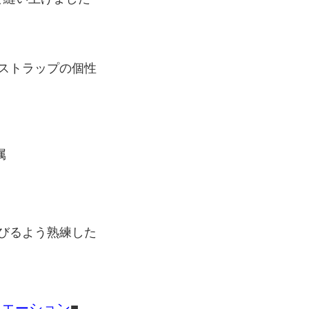
ストラップの個性
属
びるよう熟練した
リエーション
■