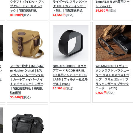
クラフト パイロット アッ
ライダーV2 スリングバッ
3mmF2.8 R WR専用フー
プグレード 7L カメラバ
グ 10L｜カメラインサー
ド（Ver.2）
ック｜宅配便送料込
ト無し｜宅配便送料込
15,950円
(税込)
30,690円
(税込)
44,550円
(税込)
エ
メーカー取寄｜Billingha
SQUAREHOOD｜スクエ
WOTANCRAFT | ヴォー
シ
m Hadley Digital｜ビリ
アフード RICOH GR III、
タンクラフト パラシュー
ンガム ハドレーデジタル
IIIX専用アルミフード｜G
ター リストカメラストラ
組
｜カーキファイバーナイ
LASS｜フィルター組込モ
ップ｜スリム 22cm｜ブ
ト x チョコレートレザー
デル｜Type2
ラックレザー x ブラック
｜宅配便送料込｜納期見
20,900円
(税込)
コード （013）
込8週間
6,930円
(税込)
35,640円
(税込)