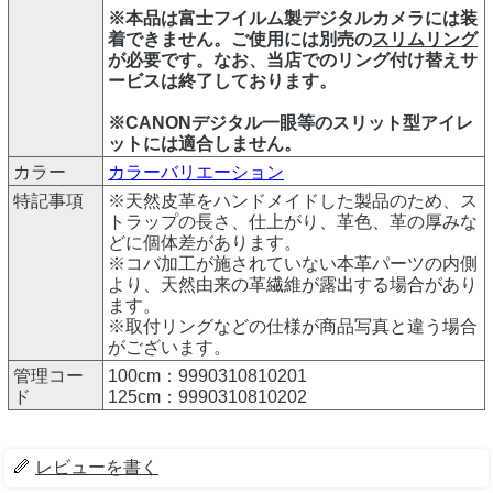
※本品は富士フイルム製デジタルカメラには装
着できません。ご使用には別売の
スリムリング
が必要です。なお、当店でのリング付け替えサ
ービスは終了しております。
※CANONデジタル一眼等のスリット型アイレ
ットには適合しません。
カラー
カラーバリエーション
特記事項
※天然皮革をハンドメイドした製品のため、ス
トラップの長さ、仕上がり、革色、革の厚みな
どに個体差があります。
※コバ加工が施されていない本革パーツの内側
より、天然由来の革繊維が露出する場合があり
ます。
※取付リングなどの仕様が商品写真と違う場合
がございます。
管理コー
100cm：9990310810201
ド
125cm：9990310810202
レビューを書く