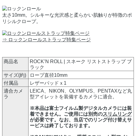
太さ10mm。シルキーな光沢感と柔らかい肌触りが特徴のポ
リシルクロープ。
⇒ ロックンロールストラップ特集ページ
商品名
ROCK’N ROLL | スネーク リストストラップ ブ
ラック
サイズ(約)
ロープ直径10mm
付属品
レザーパッドｘ1
適合カメ
LEICA、NIKON、OLYMPUS、PENTAXなど丸
ラ
型アイレットを装備するカメラに適合。
※本品は富士フイルム製デジタルカメラには装
着できません。ご使用には別売の
スリムリング
が必要です。なお、当店でのリング付け替えサ
ービスは終了しております。