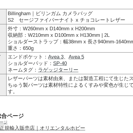
Billingham｜ビリンガム カメラバッグ
S2 セージファイバーナイト x チョコレートレザー
外寸：W260mm x D140mm x H200mm
収納部：W210mm x D100mm x H130mm | 2L
ショルダーストラップ：幅38mm x 長さ940mm-1640m
重さ：650g
ア
エンドポケット：
Avea 3
、
Avea 5
ショルダーパッド：
SP-40
ネームタグ：
ラゲッジターリー
レザーパーツは素材由来、または製造工程にて生じたス
ちゅう製パーツは素材特性によるくすみや変色が生じ
す。
総合ページ
正規輸入販売店｜オリエンタルホビー