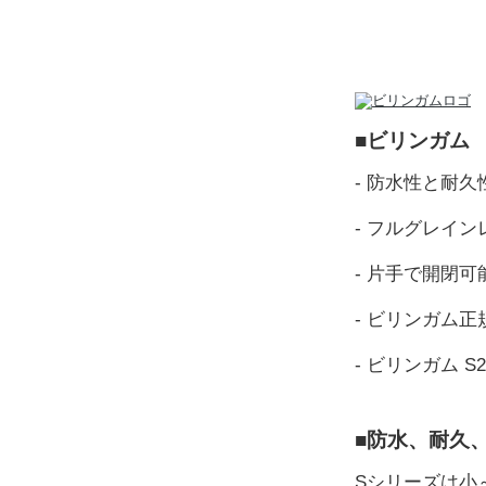
■ビリンガム 
- 防水性と耐
- フルグレイ
- 片手で開閉
- ビリンガム
- ビリンガム S
■防水、耐久
Sシリーズは小