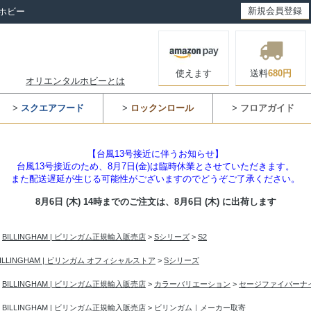
新規会員登録
ホビー
使えます
送料
680円
オリエンタルホビーとは
>
スクエアフード
>
ロックンロール
>
フロアガイド
【台風13号接近に伴うお知らせ】
台風13号接近のため、8月7日(金)は臨時休業とさせていただきます。
また配送遅延が生じる可能性がございますのでどうぞご了承ください。
8月6日 (木) 14時までのご注文は、
8月6日 (木) に出荷します
>
BILLINGHAM | ビリンガム正規輸入販売店
>
Sシリーズ
>
S2
BILLINGHAM | ビリンガム オフィシャルストア
>
Sシリーズ
>
BILLINGHAM | ビリンガム正規輸入販売店
>
カラーバリエーション
>
セージファイバーナ
>
BILLINGHAM | ビリンガム正規輸入販売店
>
ビリンガム｜メーカー取寄