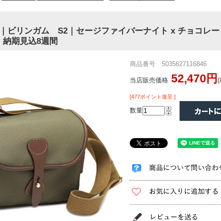
am S2｜ビリンガム S2｜セージファイバーナイト x チョコレ
｜納期見込8週間
商品番号 5035627116846
52,470円
当店販売価格
[477ポイント進呈 ]
数量