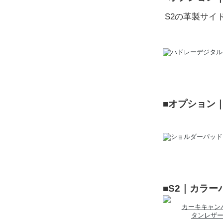
S2の革製サイ
■オプション
■S2｜カラ
カーキキャン
タンレザ