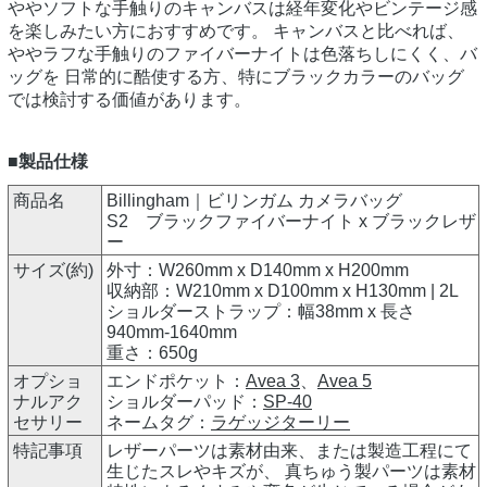
ややソフトな手触りのキャンバスは経年変化やビンテージ感
を楽しみたい方におすすめです。 キャンバスと比べれば、
ややラフな手触りのファイバーナイトは色落ちしにくく、バ
ッグを 日常的に酷使する方、特にブラックカラーのバッグ
では検討する価値があります。
■製品仕様
商品名
Billingham｜ビリンガム カメラバッグ
S2 ブラックファイバーナイト x ブラックレザ
ー
サイズ(約)
外寸：W260mm x D140mm x H200mm
収納部：W210mm x D100mm x H130mm | 2L
ショルダーストラップ：幅38mm x 長さ
940mm-1640mm
重さ：650g
オプショ
エンドポケット：
Avea 3
、
Avea 5
ナルアク
ショルダーパッド：
SP-40
セサリー
ネームタグ：
ラゲッジターリー
特記事項
レザーパーツは素材由来、または製造工程にて
生じたスレやキズが、 真ちゅう製パーツは素材