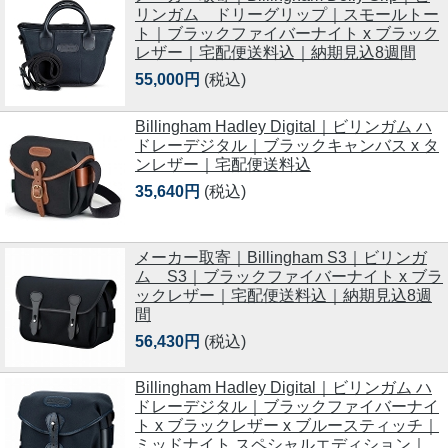
リンガム ドリーグリップ｜スモールトー
ト｜ブラックファイバーナイト x ブラック
レザー｜宅配便送料込｜納期見込8週間
55,000円
(税込)
Billingham Hadley Digital｜ビリンガム ハ
ドレーデジタル｜ブラックキャンバス x タ
ンレザー｜宅配便送料込
35,640円
(税込)
メーカー取寄｜Billingham S3｜ビリンガ
ム S3｜ブラックファイバーナイト x ブラ
ックレザー｜宅配便送料込｜納期見込8週
間
56,430円
(税込)
Billingham Hadley Digital｜ビリンガム ハ
ドレーデジタル｜ブラックファイバーナイ
ト x ブラックレザー x ブルースティッチ｜
ミッドナイト スペシャルエディション｜