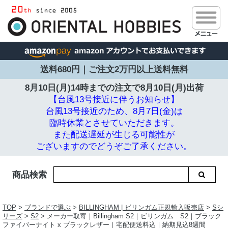
送料680円｜ご注文2万円以上送料無料
8月10日(月)14時までの注文で
8月10日(月)出荷
【台風13号接近に伴うお知らせ】
台風13号接近のため、8月7日(金)は
臨時休業とさせていただきます。
また配送遅延が生じる可能性が
ございますのでどうぞご了承ください。
商品検索
TOP
>
ブランドで選ぶ
>
BILLINGHAM | ビリンガム正規輸入販売店
>
Sシ
リーズ
>
S2
> メーカー取寄｜Billingham S2｜ビリンガム S2｜ブラック
ファイバーナイト x ブラックレザー｜宅配便送料込｜納期見込8週間