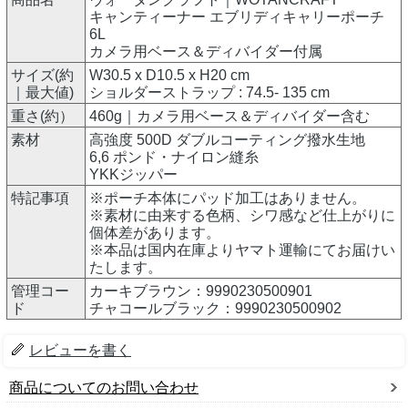
キャンティーナー エブリディキャリーポーチ
6L
カメラ用ベース＆ディバイダー付属
サイズ(約
W30.5 x D10.5 x H20 cm
｜最大値)
ショルダーストラップ : 74.5- 135 cm
重さ(約）
460g｜カメラ用ベース＆ディバイダー含む
素材
高強度 500D ダブルコーティング撥水生地
6,6 ポンド・ナイロン縫糸
YKKジッパー
特記事項
※ポーチ本体にパッド加工はありません。
※素材に由来する色柄、シワ感など仕上がりに
個体差があります。
※本品は国内在庫よりヤマト運輸にてお届けい
たします。
管理コー
カーキブラウン：9990230500901
ド
チャコールブラック：9990230500902
レビューを書く
商品についてのお問い合わせ