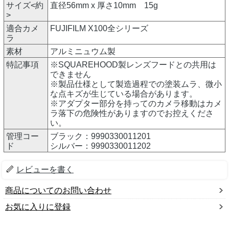
サイズ<約
直径56mm x 厚さ10mm 15g
>
適合カメ
FUJIFILM X100全シリーズ
ラ
素材
アルミニュウム製
特記事項
※SQUAREHOOD製レンズフードとの共用は
できません
※製品仕様として製造過程での塗装ムラ、微小
な点キズが生じている場合があります。
※アダプター部分を持ってのカメラ移動はカメ
ラ落下の危険性がありますのでお控えくださ
い。
管理コー
ブラック：9990330011201
ド
シルバー：9990330011202
レビューを書く
商品についてのお問い合わせ
お気に入りに登録