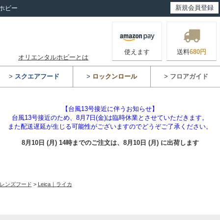
新規会員登録
ホビー
使えます
送料
680円
オリエンタルホビーとは
>
スクエアフード
>
ロックンロール
>
フロアガイド
【台風13号接近に伴うお知らせ】
台風13号接近のため、8月7日(金)は臨時休業とさせていただきます。
また配送遅延が生じる可能性がございますのでどうぞご了承ください。
8月10日 (月) 14時までのご注文は、
8月10日 (月) に出荷します
レンズフード
>
Leica｜ライカ