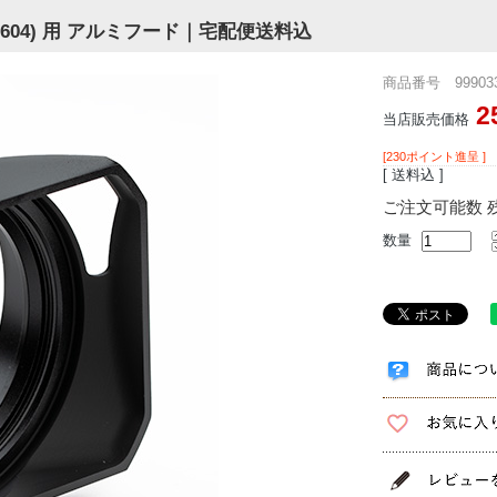
V1 (11604) 用 アルミフード｜宅配便送料込
商品番号 999033
2
当店販売価格
[230ポイント進呈 ]
[ 送料込 ]
ご注文可能数 残
数量