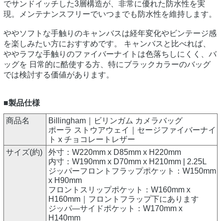
でサンドイッチした3層構造が、非常に優れた防水性を実
現。メンテナンスフリーでいつまでも防水性を維持します。
ややソフトな手触りのキャンバスは経年変化やビンテージ感
を楽しみたい方におすすめです。 キャンバスと比べれば、
ややラフな手触りのファイバーナイトは色落ちしにくく、バ
ッグを 日常的に酷使する方、特にブラックカラーのバッグ
では検討する価値があります。
■製品仕様
商品名
Billingham｜ビリンガム カメラバッグ
ポーラ ストウアウェイ｜セージファイバーナイ
ト x チョコレートレザー
サイズ(約)
外寸：W220mm x D85mm x H220mm
内寸：W190mm x D70mm x H210mm | 2.25L
ジッパーフロントフラップポケット：W150mm
x H90mm
フロントスリップポケット：W160mm x
H160mm｜フロントフラップ下にあります
ジッパ―サイドポケット：W170mm x
H140mm