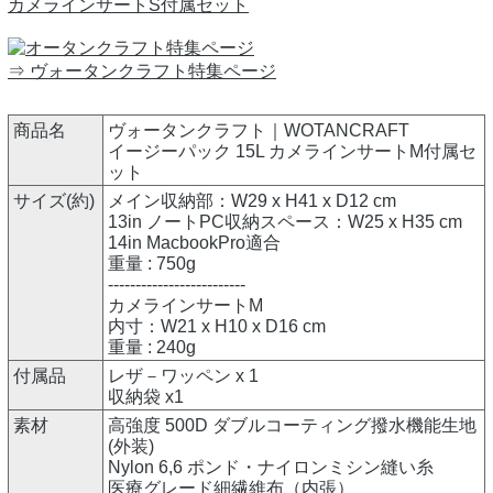
カメラインサートS付属セット
⇒ ヴォータンクラフト特集ページ
商品名
ヴォータンクラフト｜WOTANCRAFT
イージーパック 15L カメラインサートM付属セ
ット
サイズ(約)
メイン収納部：W29 x H41 x D12 cm
13in ノートPC収納スペース：W25 x H35 cm
14in MacbookPro適合
重量 : 750g
-------------------------
カメラインサートM
内寸：W21 x H10 x D16 cm
重量 : 240g
付属品
レザ－ワッペン x 1
収納袋 x1
素材
高強度 500D ダブルコーティング撥水機能生地
(外装)
Nylon 6,6 ポンド・ナイロンミシン縫い糸
医療グレード細繊維布（内張）