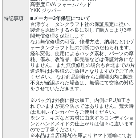
高密度 EVA フォームパッド
YKK ジッパー
特記事項
■メーカー3年保証について
台湾ヴォータンクラフト社の保証規定に従い、
製造を原因とする不良に対して購入日より3年
間無償修理を保証します。
なお無償修理の可否、修理方法、納期などはヴ
ォータンクラフト社の判断にゆだねられます。
経年変化、使用によるバッグ素材、パーツの摩
耗、傷み、改造品、転売品などは保証対象にな
りません。 また無償修理の場合も台北までの片
道送料はお客様のご負担となりますのでご了承
ください。 なお商品到着から1週間以内に製造
不良が確認された場合は、無償にて交換の対応
をさせていただきます。
※バッグは外側に撥水加工、内側にPU加工さ
れていますが完全防水ではありません。荒天時
は汎用レインカバーをご使用ください。
※シワ、キズなど素材に由来するコンディショ
ンとハンドメイドの仕上がりは個々に違います
のでご了承ください。
※本品は当店(国内)在庫よりヤマト運輸にてお