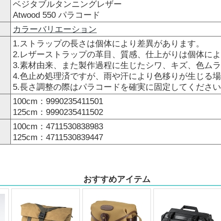
ベジタブルタンニングレザー
Atwood 550 パラコード
カラーバリエーション
1.ストラップの長さは個体により差異があります。
2.レザーストラップの革目、質感、仕上がりは個体に
3.素材由来、また製作過程に生じたシワ、キズ、色ム
4.色止め処理済ですが、雨や汗により色移りが生じる
5.長さ調整の際はパラコードを確実に固定してくださ
100cm：9990235411501
125cm：9990235411502
100cm：4711530838983
125cm：4711530839447
おすすめアイテム