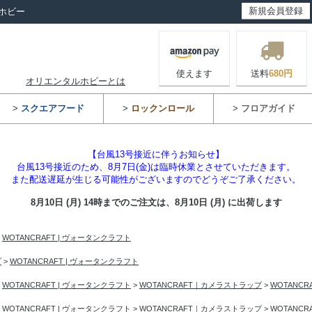
新規会員登録
ホビー
使えます
送料
680円
オリエンタルホビーとは
>
スクエアフード
>
ロックンロール
>
フロアガイド
【台風13号接近に伴うお知らせ】
台風13号接近のため、8月7日(金)は臨時休業とさせていただきます。
また配送遅延が生じる可能性がございますのでどうぞご了承ください。
8月10日 (月) 14時までのご注文は、
8月10日 (月) に出荷します
>
WOTANCRAFT | ヴォータンクラフト
プ
>
WOTANCRAFT | ヴォータンクラフト
>
WOTANCRAFT | ヴォータンクラフト
>
WOTANCRAFT｜カメラストラップ
>
WOTANC
>
WOTANCRAFT | ヴォータンクラフト
>
WOTANCRAFT｜カメラストラップ
>
WOTANC