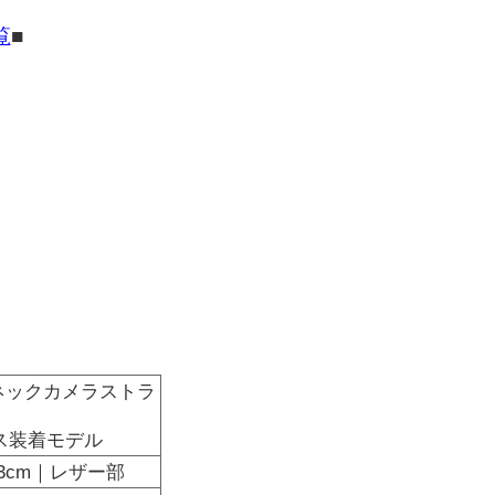
覧
■
 ネックカメラストラ
ンクス装着モデル
約3cm｜レザー部