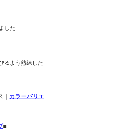
ました
びるよう熟練した
ス｜
カラーバリエ
プ
■