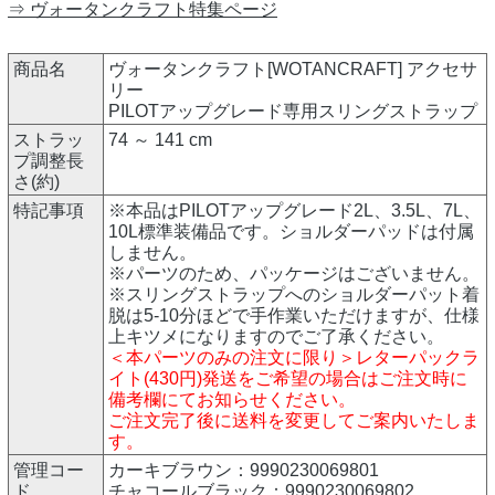
⇒ ヴォータンクラフト特集ページ
商品名
ヴォータンクラフト[WOTANCRAFT] アクセサ
リー
PILOTアップグレード専用スリングストラップ
ストラッ
74 ～ 141 cm
プ調整長
さ(約)
特記事項
※本品はPILOTアップグレード2L、3.5L、7L、
10L標準装備品です。ショルダーパッドは付属
しません。
※パーツのため、パッケージはございません。
※スリングストラップへのショルダーパット着
脱は5-10分ほどで手作業いただけますが、仕様
上キツメになりますのでご了承ください。
＜本パーツのみの注文に限り＞レターパックラ
イト(430円)発送をご希望の場合はご注文時に
備考欄にてお知らせください。
ご注文完了後に送料を変更してご案内いたしま
す。
管理コー
カーキブラウン：9990230069801
ド
チャコールブラック：9990230069802