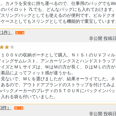
。カメラを安全に持ち運べるので、仕事用のバッグでもWotan
のパイロット 7Lでも、どんなバッグにも入れておけます
ばスリングバッグとしても使えるのが便利です。ビルドクオ
ーケースとしてもスリングとしても機能的で重宝しています
ん（1件）
購入者
非公開
投稿日
Ｘ１００Ｖの収納ポーチとして購入。ＮＩＳＩのＵＶフィル
ディングサムレスト、アンカーリンクスとハンドストラップ
サイズとＭＬサイズは、ＷはＭの方が長く、ＤはＭＬの方が
装着品によってフィット感が違うかも。
を見ないで、ＭＬを選びましたが、結果オーライでした。ネ
もあるので、アウトドアブランドのストラップを付けてみよ
のバックメーカーのブレディのＳＴＯＵＲにバックインバッ
を入れる袋も付いていました。
3件）
購入者
非公開
投稿日