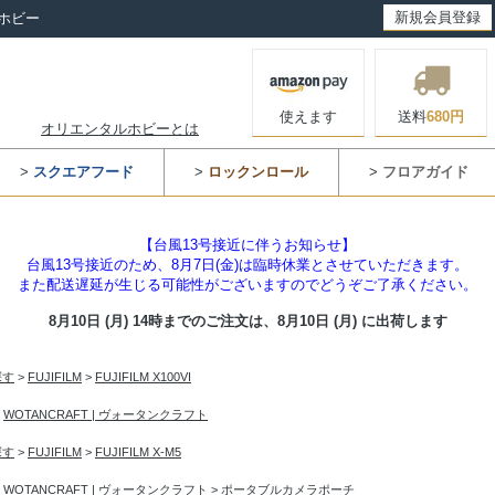
新規会員登録
ホビー
使えます
送料
680円
オリエンタルホビーとは
>
スクエアフード
>
ロックンロール
>
フロアガイド
【台風13号接近に伴うお知らせ】
台風13号接近のため、8月7日(金)は臨時休業とさせていただきます。
また配送遅延が生じる可能性がございますのでどうぞご了承ください。
8月10日 (月) 14時までのご注文は、
8月10日 (月) に出荷します
探す
>
FUJIFILM
>
FUJIFILM X100VI
>
WOTANCRAFT | ヴォータンクラフト
探す
>
FUJIFILM
>
FUJIFILM X-M5
>
WOTANCRAFT | ヴォータンクラフト
>
ポータブルカメラポーチ