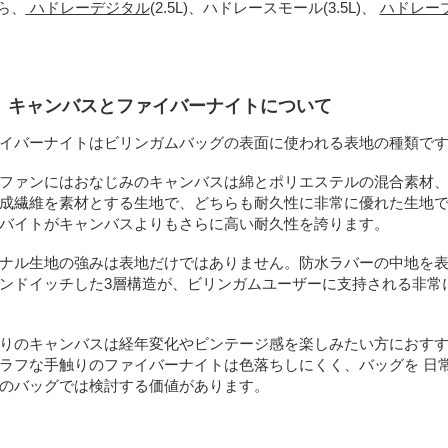
ら、
ハドレーデジタル
(2.5L)、ハドレースモール(3.5L)、
ハドレープロ
地、キャンバスとファイバーナイトについて
イバーナイトはビリンガムバッグの表面に使われる表地の種類で
ファンにはおなじみのキャンバスは綿とポリエステルの混合素材、
成繊維を素材とする生地で、どちらも耐久性に非常に優れた生地で
バイトがキャンバスよりもさらに高い耐久性を誇ります。
ナル生地の強みは表地だけではありません。防水ラバーの中地を表
ンドイッチした3層構造が、ビリンガムユーザーに支持される非常
りのキャンバスは経年変化やビンテージ感を楽しみたい方におすす
ラフな手触りのファイバーナイトは色落ちしにくく、バッグを 日
のバッグでは検討する価値があります。