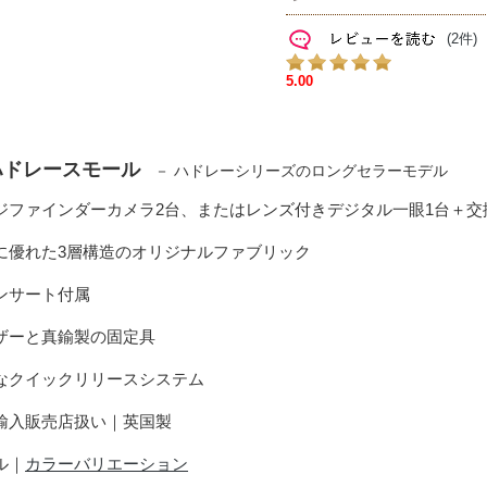
(2件)
ハドレースモール
－ ハドレーシリーズのロングセラーモデル
ンジファインダーカメラ2台、またはレンズ付きデジタル一眼1台＋交換
性に優れた3層構造のオリジナルファブリック
インサート付属
レザーと真鍮製の固定具
能なクイックリリースシステム
規輸入販売店扱い｜英国製
ル｜
カラーバリエーション