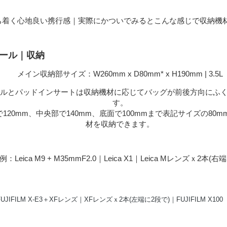
ち着く心地良い携行感｜実際にかついでみるとこんな感じで収納機
モール｜収納
メイン収納部サイズ：W260mm x D80mm* x H190mm | 3.5L
ールとパッドインサートは収納機材に応じてバッグが前後方向にふ
す。
120mm、中央部で140mm、底面で100mmまで表記サイズの80
材を収納できます。
：Leica M9 + M35mmF2.0｜Leica X1｜Leica Mレンズｘ2本(右
JIFILM X-E3＋XFレンズ｜XFレンズｘ2本(左端に2段で)｜FUJIFILM X100