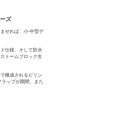
リーズ
ませれば、小-中型デ
ッド仕様、そして防水
のストームブロック生
具で構成されるビリン
フラップが開閉、また