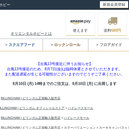
新規会員登録
ホビー
使えます
送料
680円
オリエンタルホビーとは
>
スクエアフード
>
ロックンロール
>
フロアガイド
【台風13号接近に伴うお知らせ】
台風13号接近のため、8月7日(金)は臨時休業とさせていただきます。
また配送遅延が生じる可能性がございますのでどうぞご了承ください。
8月10日 (月) 14時までのご注文は、
8月10日 (月) に出荷します
>
BILLINGHAM | ビリンガム正規輸入販売店
BILLINGHAM | ビリンガム オフィシャルストア
>
ハドレースモール
>
BILLINGHAM | ビリンガム正規輸入販売店
>
ハドレースモール
>
BILLINGHAM | ビリンガム正規輸入販売店
>
カラーバリエーション
>
カーキキャンバスｘ