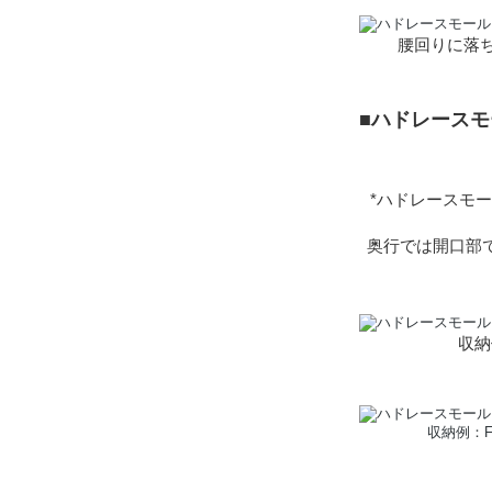
腰回りに落
■ハドレース
*ハドレースモ
奥行では開口部で
収納例
収納例：FU