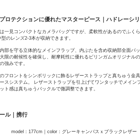
、プロテクションに優れたマスターピース｜ハドレーシ
は一見コンパクトなカメラバッグですが、柔軟性があるのでふくら
中型のレンズ2-3本が収納できます。
内部を守る立体的なメインフラップ、内ぶたを含め収納部全面パ
大限の耐候性を確保し、耐摩耗性に優れるビリンガムオリジナル
の強みです。
のフロントをシンボリックに飾るレザーストラップと真ちゅう金
ースシステム。 レザーストラップを引上げてワンタッチでメイン
ット感は真ちゅうバックルで微調整できます。
モール｜携行
model：177cm｜color：グレーキャンバスｘブラックレザー