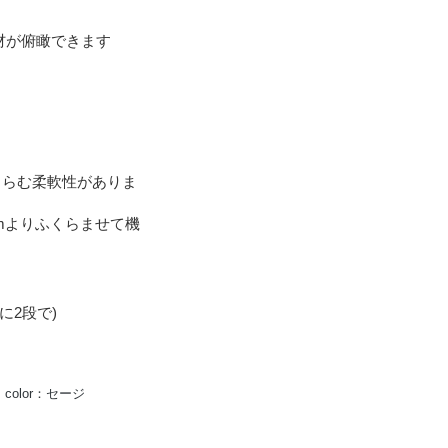
材が俯瞰できます
くらむ柔軟性がありま
mmよりふくらませて機
端に2段で)
 color：セージ