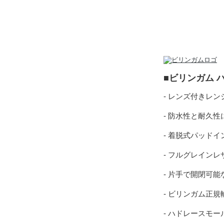
■ビリンガム 
- レンズ付きレ
- 防水性と耐久
- 着脱式パッド
- フルグレイン
- 片手で開閉可
- ビリンガム正
- ハドレースモー