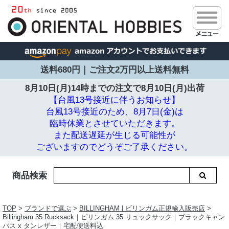
送料680円｜ご注文2万円以上送料無料
8月10日(月)14時までの注文で
8月10日(月)出荷
【台風13号接近に伴うお知らせ】
台風13号接近のため、8月7日(金)は
臨時休業とさせていただきます。
また配送遅延が生じる可能性が
ございますのでどうぞご了承ください。
商品検索
TOP
>
ブランドで選ぶ
>
BILLINGHAM | ビリンガム正規輸入販売店
>
Billingham 35 Rucksack｜ビリンガム 35 リュックサック｜ブラックキャン
バス x タンレザー｜宅配便送料込