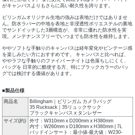
がキャンバスよりもさらに高い耐久性を誇ります。
ビリンガムオリジナル生地の強みは表地だけではありませ
ん。防水ラバーの中地を表地と非浸透性ポリエステルの裏地
でサンドイッチした3層構造が、 非常に優れた防水性を実
現。メンテナンスフリーでいつまでも防水性を維持します。
ややソフトな手触りのキャンバスは経年変化やビンテージ感
を楽しみたい方におすすめです。 キャンバスと比べれば、
ややラフな手触りのファイバ ーナイトは色落ちしにくく、
バッグを 日常的に酷使する方、特にブラックカラーのバッ
グでは検討する価値があります。
■製品仕様
商品名
Billingham｜ビリンガム カメラバッグ
35 Rucksack｜35リュックサック
ブラックキャンバス x タンレザー
サイズ(約)
外寸：W310mm x D200mm x H380mm
内寸：W260mm x D180mm x H380mm | 7L
パッドインサート：最小値-最大値：W230-