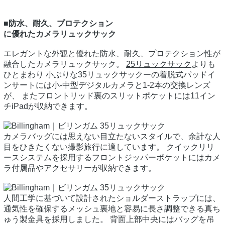
■防水、耐久、プロテクション
に優れたカメラリュックサック
エレガントな外観と優れた防水、耐久、プロテクション性が
融合したカメラリュックサック。
25リュックサック
よりも
ひとまわり 小ぶりな35リュックサックーの着脱式パッドイ
ンサートには小-中型デジタルカメラと1-2本の交換レンズ
が、 またフロントリッド裏のスリットポケットには11イン
チiPadが収納できます。
カメラバッグには思えない目立たないスタイルで、余計な人
目をひきたくない撮影旅行に適しています。 クイックリリ
ースシステムを採用するフロントジッパーポケットにはカメ
ラ付属品やアクセサリーが収納できます。
人間工学に基づいて設計されたショルダーストラップには、
通気性を確保するメッシュ裏地と容易に長さ調整できる真ち
ゅう製金具を採用しました。 背面上部中央にはバッグを吊