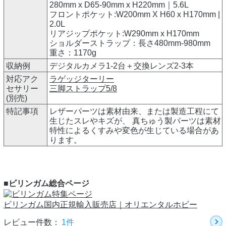
280mm x D65-90mm x H220mm｜5.6L
フロントポケット:W200mm X H60 x H170mm |
2.0L
リアジップポケット:W290mm x H170mm
ショルダーストラップ：長さ480mm-980mm
重さ：1170g
収納例
デジタルカメラ1-2台＋交換レンズ2-3本
対応アク
ラゲッジターリー
セサリー
三脚ストラップ5/8
(別売)
特記事項
レザーパーツは素材由来、または製造工程にて
生じたスレやキズが、 真ちゅう製パーツは素材
特性によるくすみや変色が生じている場合があ
ります。
■ビリンガム総合ページ
ビリンガム国内正規輸入販売店｜オリエンタルホビー
レビュー件数：
1件