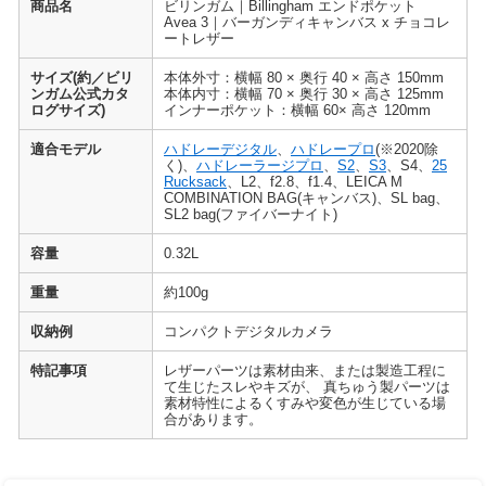
商品名
ビリンガム｜Billingham エンドポケット
Avea 3｜バーガンディキャンバス x チョコレ
ートレザー
サイズ(約／ビリ
本体外寸：横幅 80 × 奥行 40 × 高さ 150mm
ンガム公式カタ
本体内寸：横幅 70 × 奥行 30 × 高さ 125mm
ログサイズ)
インナーポケット：横幅 60× 高さ 120mm
適合モデル
ハドレーデジタル
、
ハドレープロ
(※2020除
く)、
ハドレーラージプロ
、
S2
、
S3
、S4、
25
Rucksack
、L2、f2.8、f1.4、LEICA M
COMBINATION BAG(キャンバス)、SL bag、
SL2 bag(ファイバーナイト)
容量
0.32L
重量
約100g
収納例
コンパクトデジタルカメラ
特記事項
レザーパーツは素材由来、または製造工程に
て生じたスレやキズが、 真ちゅう製パーツは
素材特性によるくすみや変色が生じている場
合があります。