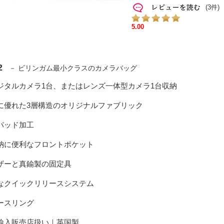
(3件)
2
－ ビリンガム最小クラスのカメラバッグ
デジタルカメラ1台、またはレンズ一体型カメラ1台収納
性に優れた3層構造のオリジナルファブリック
手パッド加工
収納に便利なフロントポケット
レザーと真鍮製の固定具
能なクイックリリースシステム
ダースリング
規輸入販売店扱い｜英国製