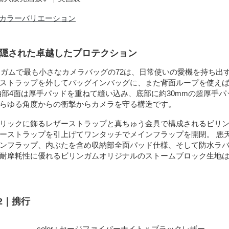
カラーバリエーション
に隠された卓越したプロテクション
リンガムで最も小さなカメラバッグの72は、日常使いの愛機を持ち出
ストラップを外してバッグインバッグに、また背面ループを使え
納部4面は厚手パッドを重ねて縫い込み、底部に約30mmの超厚手
らゆる角度からの衝撃からカメラを守る構造です。
リックに飾るレザーストラップと真ちゅう金具で構成されるビリ
ーストラップを引上げてワンタッチでメインフラップを開閉。 悪
ンフラップ、内ぶたを含め収納部全面パッド仕様、そして防水ラ
耐摩耗性に優れるビリンガムオリジナルのストームブロック生地
2｜携行
color : セージファイバーナイトｘブラックレザー