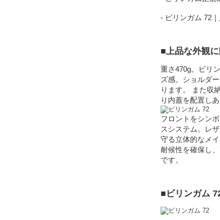
- ビリンガム 72｜
■上品な外観
重さ470g。ビ
ズ感。ショルダー
ります。 また収
り内蓋を配置しあ
フロントをシンボ
スシステム。レザ
守る立体的なメイ
耐候性を確保し、
です。
■ビリンガム 7