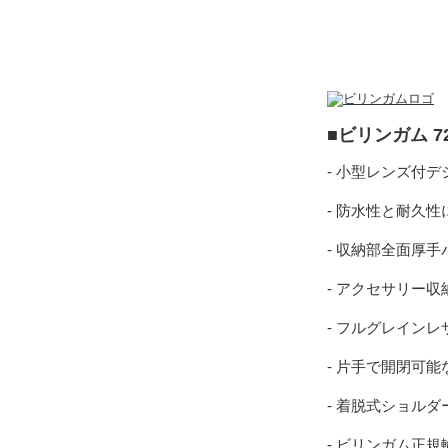
■ビリンガム 7
- 小型レンズ付
- 防水性と耐久
- 収納部全面厚
- アクセサリー
- フルグレイン
- 片手で開閉可
- 着脱式ショル
- ビリンガム正