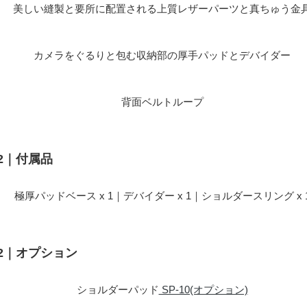
美しい縫製と要所に配置される上質レザーパーツと真ちゅう金
カメラをぐるりと包む収納部の厚手パッドとデバイダー
背面ベルトループ
72｜付属品
極厚パッドベース x 1｜デバイダー x 1｜ショルダースリング x 
72｜オプション
ショルダーパッド
SP-10(オプション)