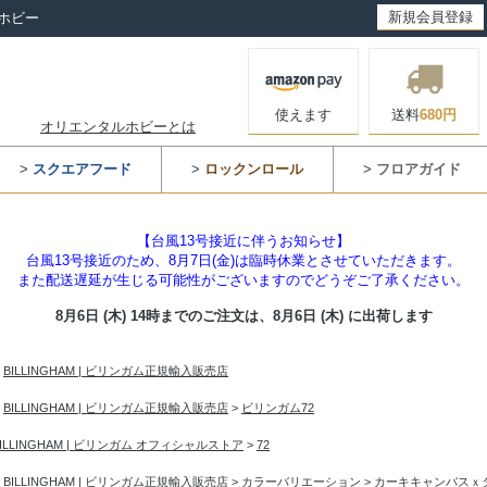
新規会員登録
ホビー
使えます
送料
680円
オリエンタルホビーとは
>
スクエアフード
>
ロックンロール
>
フロアガイド
【台風13号接近に伴うお知らせ】
台風13号接近のため、8月7日(金)は臨時休業とさせていただきます。
また配送遅延が生じる可能性がございますのでどうぞご了承ください。
8月6日 (木) 14時までのご注文は、
8月6日 (木) に出荷します
>
BILLINGHAM | ビリンガム正規輸入販売店
>
BILLINGHAM | ビリンガム正規輸入販売店
>
ビリンガム72
BILLINGHAM | ビリンガム オフィシャルストア
>
72
>
BILLINGHAM | ビリンガム正規輸入販売店
>
カラーバリエーション
>
カーキキャンバスｘ