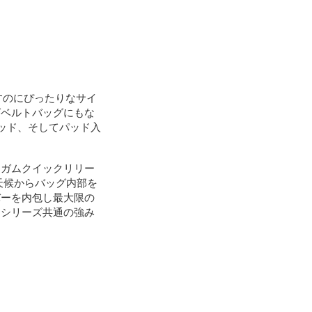
すのにぴったりなサイ
ばベルトバッグにもな
パッド、そしてパッド入
ンガムクイックリリー
天候からバッグ内部を
バーを内包し最大限の
はシリーズ共通の強み