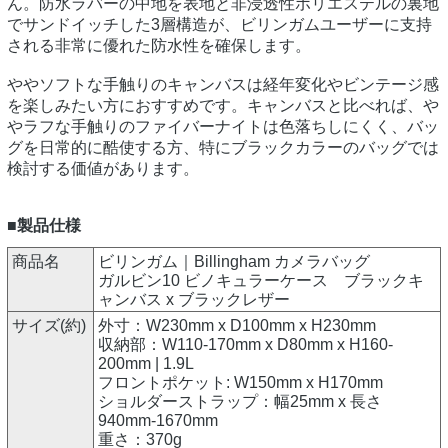
ん。防水ラバーの中地を表地と非浸透性ポリエステルの裏地
でサンドイッチした3層構造が、ビリンガムユーザーに支持
される非常に優れた防水性を確保します。
ややソフトな手触りのキャンバスは経年変化やビンテージ感
を楽しみたい方におすすめです。キャンバスと比べれば、や
やラフな手触りのファイバーナイトは色落ちしにくく、バッ
グを日常的に酷使する方、特にブラックカラーのバッグでは
検討する価値があります。
■製品仕様
商品名
ビリンガム｜Billingham カメラバッグ
ガルビン10 ビノキュラーケース ブラックキ
ャンバス x ブラックレザー
サイズ(約)
外寸：W230mm x D100mm x H230mm
収納部：W110-170mm x D80mm x H160-
200mm | 1.9L
フロントポケット: W150mm x H170mm
ショルダーストラップ：幅25mm x 長さ
940mm-1670mm
重さ：370g