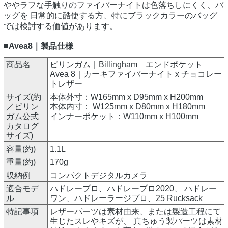
ややラフな手触りのファイバーナイトは色落ちしにくく、バ
ッグを 日常的に酷使する方、特にブラックカラーのバッグ
では検討する価値があります。
■Avea8｜製品仕様
商品名
ビリンガム｜Billingham エンドポケット
Avea 8｜カーキファイバーナイト x チョコレー
トレザー
サイズ(約
本体外寸：W165mm x D95mm x H200mm
／ビリン
本体内寸： W125mm x D80mm x H180mm
ガム公式
インナーポケット：W110mm x H100mm
カタログ
サイズ)
容量(約)
1.1L
重量(約)
170g
収納例
コンパクトデジタルカメラ
適合モデ
ハドレープロ
、
ハドレープロ2020
、
ハドレー
ル
ワン
、ハドレーラージプロ、
25 Rucksack
特記事項
レザーパーツは素材由来、または製造工程にて
生じたスレやキズが、 真ちゅう製パーツは素材