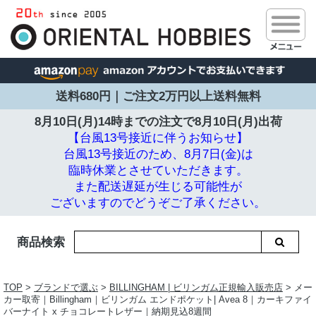
送料680円｜ご注文2万円以上送料無料
8月10日(月)14時までの注文で
8月10日(月)出荷
【台風13号接近に伴うお知らせ】
台風13号接近のため、8月7日(金)は
臨時休業とさせていただきます。
また配送遅延が生じる可能性が
ございますのでどうぞご了承ください。
商品検索
TOP
>
ブランドで選ぶ
>
BILLINGHAM | ビリンガム正規輸入販売店
> メー
カー取寄｜Billingham｜ビリンガム エンドポケット| Avea 8｜カーキファイ
バーナイト x チョコレートレザー｜納期見込8週間