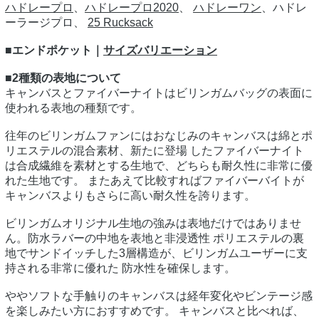
ハドレープロ
、
ハドレープロ2020
、
ハドレーワン
、ハドレ
ーラージプロ、
25 Rucksack
■エンドポケット｜
サイズバリエーション
■2種類の表地について
キャンバスとファイバーナイトはビリンガムバッグの表面に
使われる表地の種類です。
往年のビリンガムファンにはおなじみのキャンバスは綿とポ
リエステルの混合素材、新たに登場 したファイバーナイト
は合成繊維を素材とする生地で、どちらも耐久性に非常に優
れた生地です。 またあえて比較すればファイバーバイトが
キャンバスよりもさらに高い耐久性を誇ります。
ビリンガムオリジナル生地の強みは表地だけではありませ
ん。防水ラバーの中地を表地と非浸透性 ポリエステルの裏
地でサンドイッチした3層構造が、ビリンガムユーザーに支
持される非常に優れた 防水性を確保します。
ややソフトな手触りのキャンバスは経年変化やビンテージ感
を楽しみたい方におすすめです。 キャンバスと比べれば、