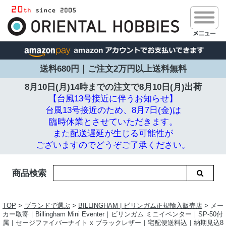
送料680円｜ご注文2万円以上送料無料
8月10日(月)14時までの注文で
8月10日(月)出荷
【台風13号接近に伴うお知らせ】
台風13号接近のため、8月7日(金)は
臨時休業とさせていただきます。
また配送遅延が生じる可能性が
ございますのでどうぞご了承ください。
商品検索
TOP
>
ブランドで選ぶ
>
BILLINGHAM | ビリンガム正規輸入販売店
> メー
カー取寄｜Billingham Mini Eventer｜ビリンガム ミニイベンター｜SP-50付
属｜セージファイバーナイト x ブラックレザー｜宅配便送料込｜納期見込8