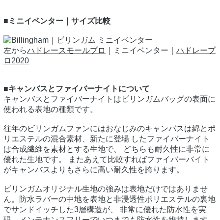
■ミニイベンター｜サイズ比較
左から
ハドレースモールプロ
｜ミニイベンター｜
ハドレープ
ロ2020
■キャンバスとファイバーナイトについて
キャンバスとファイバーナイトはビリンガムバッグの表面に
使われる表地の種類です。
往年のビリンガムファンにはおなじみのキャンバスは綿とポ
リエステルの混合素材、新たに登場 したファイバーナイト
は合成繊維を素材とする生地で、 どちらも耐久性に非常に
優れた生地です。 またあえて比較すればファイバーバイト
がキャンバスよりもさらに高い耐久性を誇ります。
ビリンガムオリジナル生地の強みは表地だけではありませ
ん。防水ラバーの中地を表地と非浸透性ポリエステルの裏地
でサンドイッチした3層構造が、 非常に優れた防水性を実
現。メンテナンスフリーでいつまでも防水性を維持します。