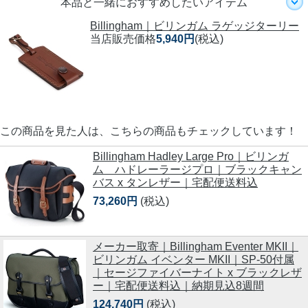
本品と一緒におすすめしたいアイテム
Billingham｜ビリンガム ラゲッジターリー
当店販売価格
5,940円
(税込)
この商品を見た人は、こちらの商品もチェックしています！
Billingham Hadley Large Pro｜ビリンガ
ム ハドレーラージプロ｜ブラックキャン
バス x タンレザー｜宅配便送料込
73,260円
(税込)
メーカー取寄｜Billingham Eventer MKII｜
ビリンガム イベンター MKII｜SP-50付属
｜セージファイバーナイト x ブラックレザ
ー｜宅配便送料込｜納期見込8週間
124,740円
(税込)