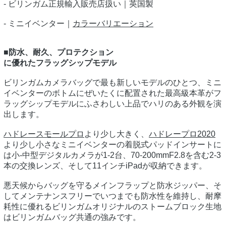
- ビリンガム正規輸入販売店扱い｜英国製
- ミニイベンター｜
カラーバリエーション
■防水、耐久、プロテクション
に優れたフラッグシップモデル
ビリンガムカメラバッグで最も新しいモデルのひとつ、ミニ
イベンターのボトムにぜいたくに配置された最高級本革がフ
ラッグシップモデルにふさわしい上品でハリのある外観を演
出します。
ハドレースモールプロ
より少し大きく、
ハドレープロ2020
より少し小さなミニイベンターの着脱式パッドインサートに
は小-中型デジタルカメラが1-2台、70-200mmF2.8を含む2-3
本の交換レンズ、そして11インチiPadが収納できます。
悪天候からバッグを守るメインフラップと防水ジッパー、そ
してメンテナンスフリーでいつまでも防水性を維持し、耐摩
耗性に優れるビリンガムオリジナルのストームブロック生地
はビリンガムバッグ共通の強みです。