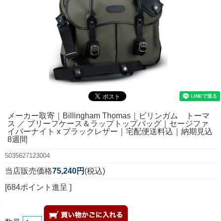
メーカー取寄｜Billingham Thomas｜ビリンガム トーマ
ス ／ ブリーフケース＆ラップトップバッグ｜セージファ
イバーナイト x ブラックレザー｜宅配便送料込｜納期見込
8週間
5035627123004
当店販売価格
75,240円
(税込)
[684ポイント進呈 ]