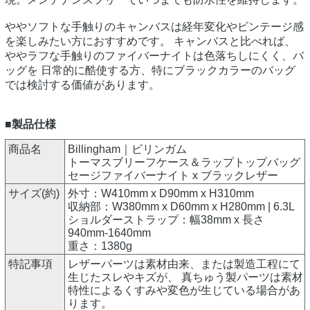
ややソフトな手触りのキャンバスは経年変化やビンテージ感
を楽しみたい方におすすめです。 キャンバスと比べれば、
ややラフな手触りのファイバーナイトは色落ちしにくく、バ
ッグを 日常的に酷使する方、特にブラックカラーのバッグ
では検討する価値があります。
■製品仕様
商品名
Billingham｜ビリンガム
トーマスブリーフケース＆ラップトップバッグ
セージファイバーナイト x ブラックレザー
サイズ(約)
外寸：W410mm x D90mm x H310mm
収納部：W380mm x D60mm x H280mm | 6.3L
ショルダーストラップ：幅38mm x 長さ
940mm-1640mm
重さ：1380g
特記事項
レザーパーツは素材由来、または製造工程にて
生じたスレやキズが、 真ちゅう製パーツは素材
特性によるくすみや変色が生じている場合があ
ります。