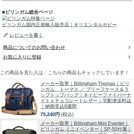
■ビリンガム総合ページ
ビリンガム国内正規輸入販売店｜オリエンタルホビー
レビューを書く
商品についてのお問い合わせ
お気に入りに登録
この商品を見た人は、こちらの商品もチェックしています！
メーカー取寄｜Billingham Thomas｜ビリ
ンガム トーマス ／ ブリーフケース＆ラ
ップトップバッグ｜ネイビーファイバーナ
イト x チョコレートレザー｜宅配便送料込
｜納期見込8週間
75,240円
(税込)
メーカー取寄｜Billingham Mini Eventer｜
ビリンガム ミニイベンター｜SP-50付属｜