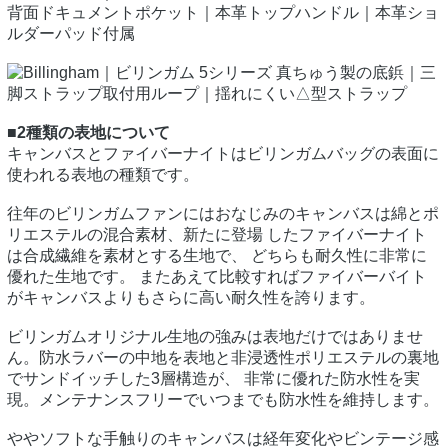
背面ドキュメントポケット｜本革トップハンドル｜本革ショ
ルダーパッド付属
真ちゅう製の底鋲｜三
脚ストラップ取付用ループ｜揺れにくい△型ストラップ
■2種類の表地について
キャンバスとファイバーナイトはビリンガムバッグの表面に
使われる表地の種類です。
往年のビリンガムファンにはおなじみのキャンバスは綿とポ
リエステルの混合素材、新たに登場 したファイバーナイト
は合成繊維を素材とする生地で、 どちらも耐久性に非常に
優れた生地です。 またあえて比較すればファイバーバイト
がキャンバスよりもさらに高い耐久性を誇ります。
ビリンガムオリジナル生地の強みは表地だけではありませ
ん。防水ラバーの中地を表地と非浸透性ポリエステルの裏地
でサンドイッチした3層構造が、 非常に優れた防水性を実
現。メンテナンスフリーでいつまでも防水性を維持します。
ややソフトな手触りのキャンバスは経年変化やビンテージ感