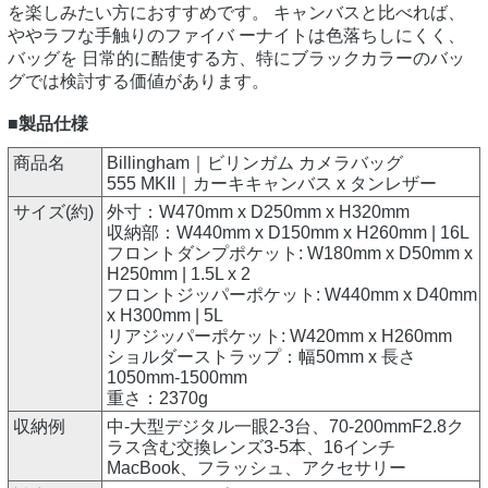
を楽しみたい方におすすめです。 キャンバスと比べれば、
ややラフな手触りのファイバ ーナイトは色落ちしにくく、
バッグを 日常的に酷使する方、特にブラックカラーのバッ
グでは検討する価値があります。
■製品仕様
商品名
Billingham｜ビリンガム カメラバッグ
555 MKII｜カーキキャンバス x タンレザー
サイズ(約)
外寸：W470mm x D250mm x H320mm
収納部：W440mm x D150mm x H260mm | 16L
フロントダンプポケット: W180mm x D50mm x
H250mm | 1.5L x 2
フロントジッパーポケット: W440mm x D40mm
x H300mm | 5L
リアジッパーポケット: W420mm x H260mm
ショルダーストラップ：幅50mm x 長さ
1050mm-1500mm
重さ：2370g
収納例
中-大型デジタル一眼2-3台、70-200mmF2.8ク
ラス含む交換レンズ3-5本、16インチ
MacBook、フラッシュ、アクセサリー