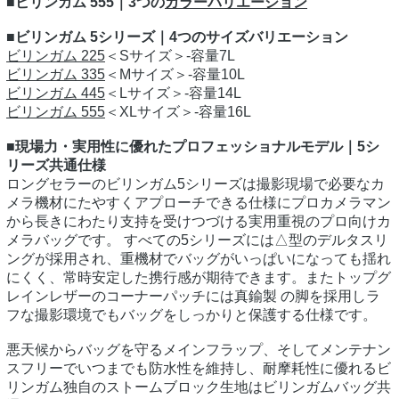
■ビリンガム 555｜3つの
カラーバリエーション
■ビリンガム 5シリーズ｜4つのサイズバリエーション
ビリンガム 225
＜Sサイズ＞‐容量7L
ビリンガム 335
＜Mサイズ＞‐容量10L
ビリンガム 445
＜Lサイズ＞‐容量14L
ビリンガム 555
＜XLサイズ＞‐容量16L
■現場力・実用性に優れたプロフェッショナルモデル｜5シ
リーズ共通仕様
ロングセラーのビリンガム5シリーズは撮影現場で必要なカ
メラ機材にたやすくアプローチできる仕様にプロカメラマン
から長きにわたり支持を受けつづける実用重視のプロ向けカ
メラバッグです。 すべての5シリーズには△型のデルタスリ
ングが採用され、重機材でバッグがいっぱいになっても揺れ
にくく、常時安定した携行感が期待できます。またトップグ
レインレザーのコーナーパッチには真鍮製 の脚を採用しラ
フな撮影環境でもバッグをしっかりと保護する仕様です。
悪天候からバッグを守るメインフラップ、そしてメンテナン
スフリーでいつまでも防水性を維持し、耐摩耗性に優れるビ
リンガム独自のストームブロック生地はビリンガムバッグ共