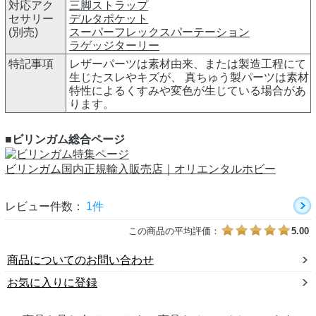
対応アク
三脚ストラップ
セサリー
デルタポケット
(別売)
スーパーフレックスパーテーション
ラゲッジターリー
特記事項
レザーパーツは素材由来、または製造工程にて
生じたスレやキズが、 真ちゅう製パーツは素材
特性によるくすみや変色が生じている場合があ
ります。
■ビリンガム総合ページ
ビリンガム国内正規輸入販売店｜オリエンタルホビー
レビュー件数：
1件
この商品の平均評価：
5.00
商品についてのお問い合わせ
お気に入りに登録