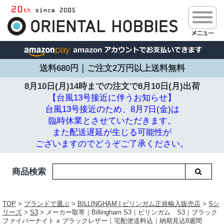
送料680円｜ご注文2万円以上送料無料
8月10日(月)14時までの注文で
8月10日(月)出荷
【台風13号接近に伴うお知らせ】
台風13号接近のため、8月7日(金)は
臨時休業とさせていただきます。
また配送遅延が生じる可能性が
ございますのでどうぞご了承ください。
商品検索
TOP
>
ブランドで選ぶ
>
BILLINGHAM | ビリンガム正規輸入販売店
>
Sシ
リーズ
>
S3
> メーカー取寄｜Billingham S3｜ビリンガム S3｜ブラック
ファイバーナイト x ブラックレザー｜宅配便送料込｜納期見込8週間