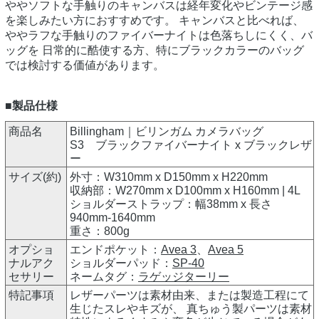
ややソフトな手触りのキャンバスは経年変化やビンテージ感
を楽しみたい方におすすめです。 キャンバスと比べれば、
ややラフな手触りのファイバーナイトは色落ちしにくく、バ
ッグを 日常的に酷使する方、特にブラックカラーのバッグ
では検討する価値があります。
■製品仕様
商品名
Billingham｜ビリンガム カメラバッグ
S3 ブラックファイバーナイト x ブラックレザ
ー
サイズ(約)
外寸：W310mm x D150mm x H220mm
収納部：W270mm x D100mm x H160mm | 4L
ショルダーストラップ：幅38mm x 長さ
940mm-1640mm
重さ：800g
オプショ
エンドポケット：
Avea 3
、
Avea 5
ナルアク
ショルダーパッド：
SP-40
セサリー
ネームタグ：
ラゲッジターリー
特記事項
レザーパーツは素材由来、または製造工程にて
生じたスレやキズが、 真ちゅう製パーツは素材