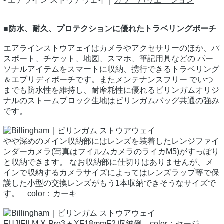
- エアライン ストウアウェイ｜
カラーバリエーション
■防水、耐久、プロテクションに優れたトラベリングポーチ
エアラインストウアェイはカメラやアクセサリーのほか、パ
スポート、チケット、地図、スマホ、筆記用具などの パー
ソナルアイテムをスマートに収納、携行できるトラベリング
＆エブリディポーチです。またメンテナンスフリー でいつ
までも防水性を維持し、耐摩耗性に優れるビリンガムオリジ
ナルのストームブロック生地はビリンガムバッグ共通の強み
です。
やや深めのメイン収納部にはレンズを装着したレンジファイ
ンダーカメラ(写真はフイルムカメラのライカM5)がすっぽり
と収納できます。 なお収納部に仕切りはありませんが、メ
インで収納するカメラサイズによっては
レンズラップ
等で保
護した小型の交換レンズがもう1本収納できそうなサイズで
す。 color：カーキ
FUJIFILM X-Pro3 + XF18mmF2 収納例 color：セージ