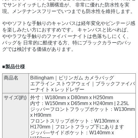
でサンドイッチした3層構造が、 非常に優れた防水性を実
現。メンテナンスフリーでいつまでも防水性を維持します。
ややソフトな手触りのキャンバスは経年変化やビンテージ感
を楽しみたい方におすすめです。 キャンバスと比べれば、
ややラフな手触りのファイバ ーナイトは色落ちしにくく、
バッグを 日常的に酷使する方、特にブラックカラーのバッ
グでは検討する価値があります。
■製品仕様
商品名
Billingham｜ビリンガム カメラバッグ
エアライン ストウアウェイ｜ブラックファイバ
ーナイト x レッドレザー
サイズ(約)
外寸：W180mm x D80mm x H250mm
内寸：W150mm x D65mm x H240mm | 2.25L
ジッパーフロントフラップポケット：W130mm
x H90mm
フロントスリップポケット：W130mm x
H170mm｜フロントフラップ下にあります
ジッパ―サイドポケット：W140mm x