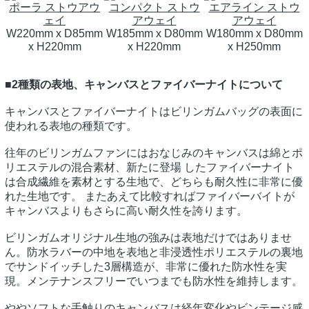
ポーラ ストウアウ
コンパクト ストウ
エアライン ストウ
ェイ
アウェイ
アウェイ
W220mm x D85mm
W185mm x D80mm
W180mm x D80mm
x H220mm
x H220mm
x H250mm
■2種類の表地、キャンバスとファイバーナイトについて
キャンバスとファイバーナイトはビリンガムバッグの表面に
使われる表地の種類です。
往年のビリンガムファンにはおなじみのキャンバスは綿とポ
リエステルの混合素材、新たに登場 したファイバーナイト
は合成繊維を素材とする生地で、どちらも耐久性に非常に優
れた生地です。 またあえて比較すればファイバーバイトが
キャンバスよりもさらに高い耐久性を誇ります。
ビリンガムオリジナル生地の強みは表地だけではありませ
ん。防水ラバーの中地を表地と非浸透性ポリエステルの裏地
でサンドイッチした3層構造が、非常に優れた防水性を実
現。メンテナンスフリーでいつまでも防水性を維持します。
ややソフトな手触りのキャンバスは経年変化やビンテージ感