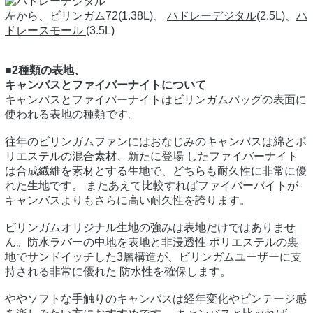
左から、ビリンガム72(1.38L)、
ハドレーデジタル
(2.5L)、
ハ
ドレースモール
(3.5L)
■2種類の表地、
キャンバスとファイバーナイトについて
キャンバスとファイバーナイトはビリンガムバッグの表面に
使われる表地の種類です。
往年のビリンガムファンにはおなじみのキャンバスは綿とポ
リエステルの混合素材、新たに登場 したファイバーナイト
は合成繊維を素材とする生地で、どちらも耐久性に非常に優
れた生地です。 またあえて比較すればファイバーバイトが
キャンバスよりもさらに高い耐久性を誇ります。
ビリンガムオリジナル生地の強みは表地だけではありませ
ん。防水ラバーの中地を表地と非浸透性 ポリエステルの裏
地でサンドイッチした3層構造が、ビリンガムユーザーに支
持される非常に優れた 防水性を確保します。
ややソフトな手触りのキャンバスは経年変化やビンテージ感