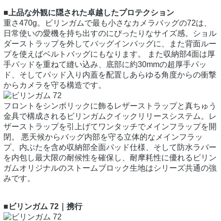
■上品な外観に隠された卓越したプロテクション
重さ470g。ビリンガムで最も小さなカメラバッグの72は、
日常使いの愛機を持ち出すのにぴったりなサイズ感。ショル
ダーストラップを外してバッグインバッグに、また背面ルー
プを使えばベルトバッグにもなります。 また収納部4面は厚
手パッドを重ねて縫い込み、底部に約30mmの超厚手パッ
ド、そしてパッド入り内蓋を配置しあらゆる角度からの衝撃
からカメラを守る構造です。
フロントをシンボリックに飾るレザーストラップと真ちゅう
金具で構成されるビリンガムクイックリリースシステム。レ
ザーストラップを引上げてワンタッチでメインフラップを開
閉。 悪天候からバッグ内部を守る立体的なメインフラッ
プ、内ぶたを含め収納部全面パッド仕様、そして防水ラバー
を内包し最大限の耐候性を確保し、耐摩耗性に優れるビリン
ガムオリジナルのストームブロック生地はシリーズ共通の強
みです。
■ビリンガム 72｜携行