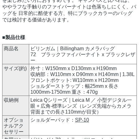
を楽しみたい方におすすめです。 キャンバスと比べれば、
ややラフな手触りのファイバーナイトは色落ちしにくく、バ
ッグを 日常的に酷使する方、特にブラックカラーのバッグ
では検討する価値があります。
■製品仕様
商品名
ビリンガム｜Billingham カメラバッグ
72 ブラックファイバーナイト x ブラックレザ
ー
サイズ(約)
外寸：W150mm x D130mm x H190mm
収納部：W110mm x D90mm x H140mm | 1.38L
フロントポケット: W110mm x H120mm
ショルダーストラップ：幅25mm x 長さ
1000mm-1750mm 重さ：470g
収納例
Leica Qシリーズ｜Leica M ／ 小型デジタル一
眼 + 広角-標準レンズ（レンズ先端からカメラ
背面までの長さ110mmが目安）
オプショ
ショルダーパッド：
SP-10
ナルアク
セサリー