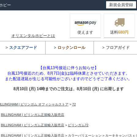
新規会員登録
ホビー
使えます
送料
680円
オリエンタルホビーとは
>
スクエアフード
>
ロックンロール
>
フロアガイド
【台風13号接近に伴うお知らせ】
台風13号接近のため、8月7日(金)は臨時休業とさせていただきます。
また配送遅延が生じる可能性がございますのでどうぞご了承ください。
8月10日 (月) 14時までのご注文は、
8月10日 (月) に出荷します
BILLINGHAM | ビリンガム オフィシャルストア
>
72
>
BILLINGHAM | ビリンガム正規輸入販売店
>
BILLINGHAM | ビリンガム正規輸入販売店
>
ビリンガム72
>
BILLINGHAM | ビリンガム正規輸入販売店
>
カラーバリエーション
>
カーキキャンバスｘ