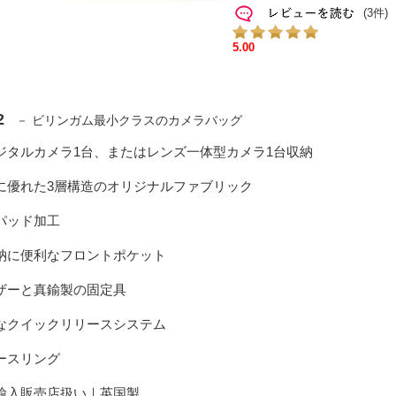
(3件)
2
－ ビリンガム最小クラスのカメラバッグ
デジタルカメラ1台、またはレンズ一体型カメラ1台収納
性に優れた3層構造のオリジナルファブリック
手パッド加工
収納に便利なフロントポケット
レザーと真鍮製の固定具
能なクイックリリースシステム
ダースリング
規輸入販売店扱い｜英国製