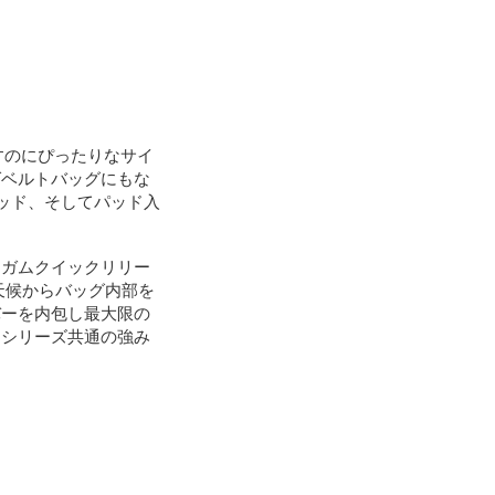
すのにぴったりなサイ
ばベルトバッグにもな
パッド、そしてパッド入
ンガムクイックリリー
天候からバッグ内部を
バーを内包し最大限の
はシリーズ共通の強み