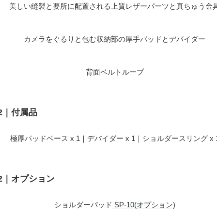
美しい縫製と要所に配置される上質レザーパーツと真ちゅう金
カメラをぐるりと包む収納部の厚手パッドとデバイダー
背面ベルトループ
72｜付属品
極厚パッドベース x 1｜デバイダー x 1｜ショルダースリング x 
72｜オプション
ショルダーパッド
SP-10(オプション)