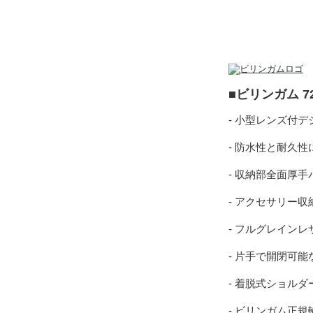
■ビリンガム 7
- 小型レンズ付
- 防水性と耐久
- 収納部全面厚
- アクセサリー
- フルグレイン
- 片手で開閉可
- 着脱式ショル
- ビリンガム正