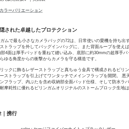
カラーバリエーション
に隠された卓越したプロテクション
リンガムで最も小さなカメラバッグの72は、日常使いの愛機を持ち出
ストラップを外してバッグインバッグに、また背面ループを使え
納部4面は厚手パッドを重ねて縫い込み、底部に約30mmの超厚手
らゆる角度からの衝撃からカメラを守る構造です。
リックに飾るレザーストラップと真ちゅう金具で構成されるビリ
ーストラップを引上げてワンタッチでメインフラップを開閉。 悪
ンフラップ、内ぶたを含め収納部全面パッド仕様、そして防水ラ
耐摩耗性に優れるビリンガムオリジナルのストームブロック生地
2｜携行
color : セージファイバーナイトｘブラックレザー