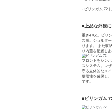
- ビリンガム 72｜
■上品な外観
重さ470g。ビ
ズ感。ショルダー
ります。 また収
り内蓋を配置しあ
フロントをシンボ
スシステム。レザ
守る立体的なメイ
耐候性を確保し、
です。
■ビリンガム 7