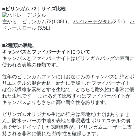
■ビリンガム 72｜サイズ比較
左から、ビリンガム72(1.38L)、
ハドレーデジタル
(2.5L)、
ハ
ドレースモール
(3.5L)
■2種類の表地、
キャンバスとファイバーナイトについて
キャンバスとファイバーナイトはビリンガムバッグの表面に
使われる表地の種類です。
往年のビリンガムファンにはおなじみのキャンバスは綿とポ
リエステルの混合素材、新たに登場 したファイバーナイト
は合成繊維を素材とする生地で、どちらも耐久性に非常に優
れた生地です。 またあえて比較すればファイバーバイトが
キャンバスよりもさらに高い耐久性を誇ります。
ビリンガムオリジナル生地の強みは表地だけではありませ
ん。防水ラバーの中地を表地と非浸透性 ポリエステルの裏
地でサンドイッチした3層構造が、ビリンガムユーザーに支
持される非常に優れた 防水性を確保します。