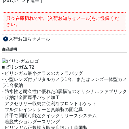
[261ポイント進呈 ]
只今在庫切れです。[入荷お知らせメール]をご登録くだ
さい。
入荷お知らせメール
商品説明
■ビリンガム 72
- ビリンガム最小クラスのカメラバッグ
- 小型レンズ付デジタルカメラ1台、またはレンズ一体型カメ
ラ1台収納
- 防水性と耐久性に優れた3層構造のオリジナルファブリック
- 収納部全面厚手パッド加工
- アクセサリー収納に便利なフロントポケット
- フルグレインレザーと真鍮製の固定具
- 片手で開閉可能なクイックリリースシステム
- 着脱式ショルダースリング
- ビリンガム正規輸入販売店扱い｜英国製