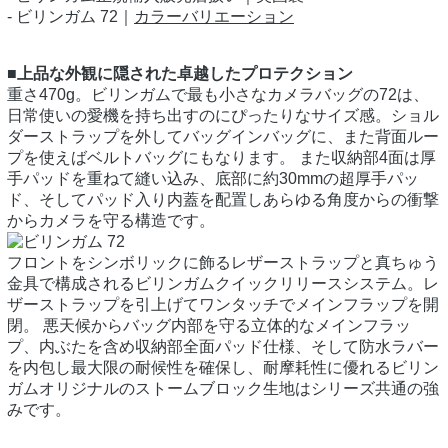
- ビリンガム 72｜
カラーバリエーション
■上品な外観に隠された卓越したプロテクション
重さ470g。ビリンガムで最も小さなカメラバッグの72は、
日常使いの愛機を持ち出すのにぴったりなサイズ感。ショル
ダーストラップを外してバッグインバッグに、また背面ルー
プを使えばベルトバッグにもなります。 また収納部4面は厚
手パッドを重ねて縫い込み、底部に約30mmの超厚手パッ
ド、そしてパッド入り内蓋を配置しあらゆる角度からの衝撃
からカメラを守る構造です。
フロントをシンボリックに飾るレザーストラップと真ちゅう
金具で構成されるビリンガムクイックリリースシステム。レ
ザーストラップを引上げてワンタッチでメインフラップを開
閉。 悪天候からバッグ内部を守る立体的なメインフラッ
プ、内ぶたを含め収納部全面パッド仕様、そして防水ラバー
を内包し最大限の耐候性を確保し、耐摩耗性に優れるビリン
ガムオリジナルのストームブロック生地はシリーズ共通の強
みです。