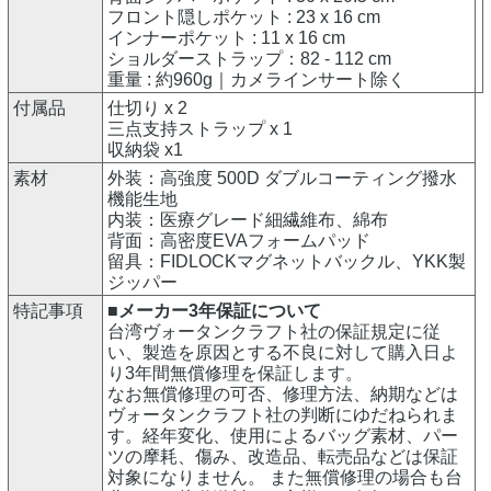
フロント隠しポケット : 23 x 16 cm
インナーポケット : 11 x 16 cm
ショルダーストラップ：82 - 112 cm
重量 : 約960g｜カメラインサート除く
付属品
仕切り x 2
三点支持ストラップ x 1
収納袋 x1
素材
外装：高強度 500D ダブルコーティング撥水
機能生地
内装：医療グレード細繊維布、綿布
背面：高密度EVAフォームパッド
留具：FIDLOCKマグネットバックル、YKK製
ジッパー
特記事項
■メーカー3年保証について
台湾ヴォータンクラフト社の保証規定に従
い、製造を原因とする不良に対して購入日よ
り3年間無償修理を保証します。
なお無償修理の可否、修理方法、納期などは
ヴォータンクラフト社の判断にゆだねられま
す。経年変化、使用によるバッグ素材、パー
ツの摩耗、傷み、改造品、転売品などは保証
対象になりません。 また無償修理の場合も台