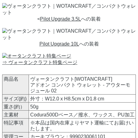
<
Pilot Upgrade 3.5L
への装着
Pilot Upgrade 10L
への装着
⇒ ヴォータンクラフト特集ページ
商品名
ヴォータンクラフト[WOTANCRAFT]
アドオン コンパクト ウォレット - アウターモ
ジュール 02
サイズ(約)
外寸：W12.0 x H8.5cm x D1.8 cm
重さ(約）
50g
主素材
Codura500Dベース／撥水、ワックス、PU加工
特記事項
※本品は国内在庫よりヤマト運輸にてお届けい
たします。
管理コー
カーキブラウン：9990230061101