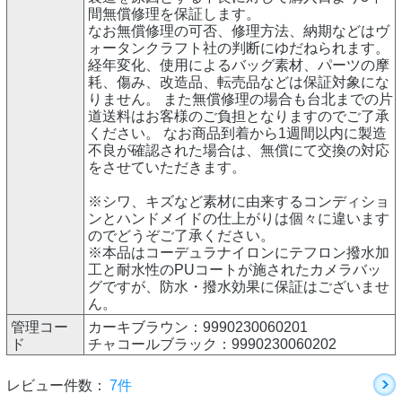
間無償修理を保証します。
なお無償修理の可否、修理方法、納期などはヴ
ォータンクラフト社の判断にゆだねられます。
経年変化、使用によるバッグ素材、パーツの摩
耗、傷み、改造品、転売品などは保証対象にな
りません。 また無償修理の場合も台北までの片
道送料はお客様のご負担となりますのでご了承
ください。 なお商品到着から1週間以内に製造
不良が確認された場合は、無償にて交換の対応
をさせていただきます。
※シワ、キズなど素材に由来するコンディショ
ンとハンドメイドの仕上がりは個々に違います
のでどうぞご了承ください。
※本品はコーデュラナイロンにテフロン撥水加
工と耐水性のPUコートが施されたカメラバッ
グですが、防水・撥水効果に保証はございませ
ん。
管理コー
カーキブラウン：9990230060201
ド
チャコールブラック：9990230060202
レビュー件数：
7件