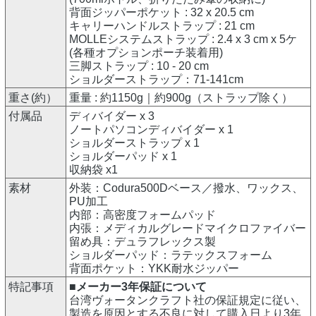
背面ジッパーポケット : 32 x 20.5 cm
キャリーハンドルストラップ : 21 cm
MOLLEシステムストラップ : 2.4 x 3 cm x 5ケ
(各種オプションポーチ装着用)
三脚ストラップ : 10 - 20 cm
ショルダーストラップ：71-141cm
重さ(約）
重量 : 約1150g｜約900g（ストラップ除く）
付属品
ディバイダー x 3
ノートパソコンディバイダー x 1
ショルダーストラップ x 1
ショルダーパッド x 1
収納袋 x1
素材
外装：Codura500Dベース／撥水、ワックス、
PU加工
内部：高密度フォームパッド
内張：メディカルグレードマイクロファイバー
留め具：デュラフレックス製
ショルダーパッド：ラテックスフォーム
背面ポケット：YKK耐水ジッパー
特記事項
■メーカー3年保証について
台湾ヴォータンクラフト社の保証規定に従い、
製造を原因とする不良に対して購入日より3年