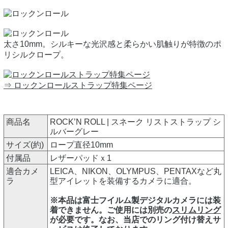
太さ10mm。シルキーな光沢感と柔らかい肌触りが特徴のポ
リシルクロープ。
⇒ ロックンロールストラップ特集ページ
商品名
ROCK’N ROLL | スネーク リストストラップ シ
ルバーグレー
サイズ(約)
ロープ直径10mm
付属品
レザーパッドｘ1
適合カメ
LEICA、NIKON、OLYMPUS、PENTAXなど丸
ラ
型アイレットを装備するカメラに適合。
※本品は富士フイルム製デジタルカメラには装
着できません。ご使用には別売の
スリムリング
が必要です。なお、当店でのリング付け替えサ