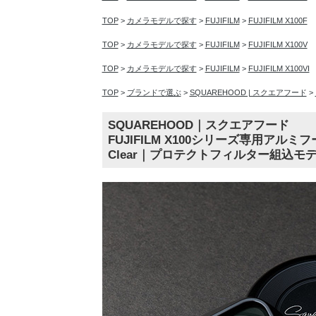
TOP
>
カメラモデルで探す
>
FUJIFILM
>
FUJIFILM X100F
TOP
>
カメラモデルで探す
>
FUJIFILM
>
FUJIFILM X100V
TOP
>
カメラモデルで探す
>
FUJIFILM
>
FUJIFILM X100VI
TOP
>
ブランドで選ぶ
>
SQUAREHOOD | スクエアフード
>
SQUAREHOOD｜スクエアフード
FUJIFILM X100シリーズ専用アルミフ
Clear｜プロテクトフィルター組込モ