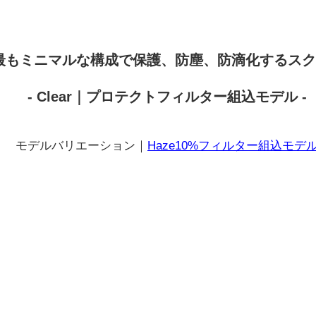
X100を最もミニマルな構成で保護、防塵、防滴化する
- Clear｜プロテクトフィルター組込モデル -
モデルバリエーション｜
Haze10%フィルター組込モデ