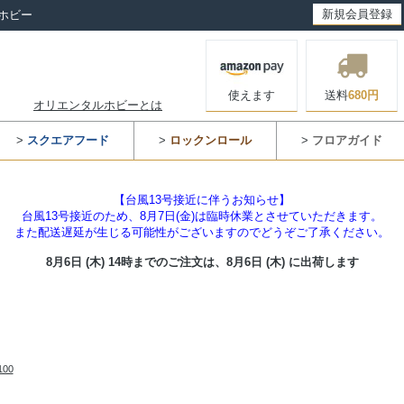
新規会員登録
ホビー
使えます
送料
680円
オリエンタルホビーとは
>
スクエアフード
>
ロックンロール
>
フロアガイド
【台風13号接近に伴うお知らせ】
台風13号接近のため、8月7日(金)は臨時休業とさせていただきます。
また配送遅延が生じる可能性がございますのでどうぞご了承ください。
8月6日 (木) 14時までのご注文は、
8月6日 (木) に出荷します
100