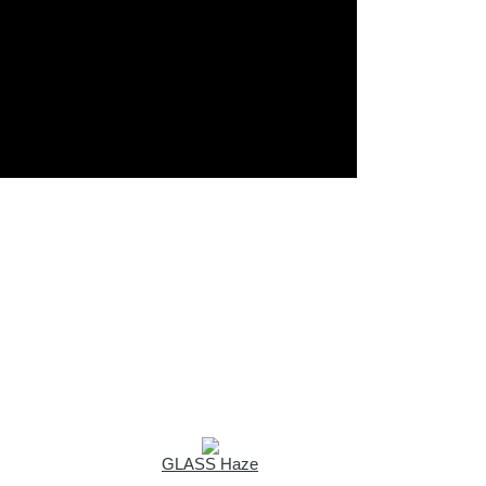
GLASS Haze