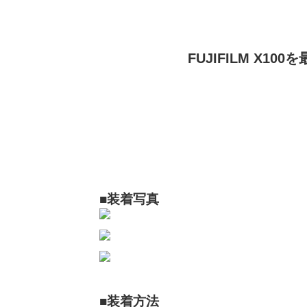
FUJIFILM 
■装着写真
■装着方法