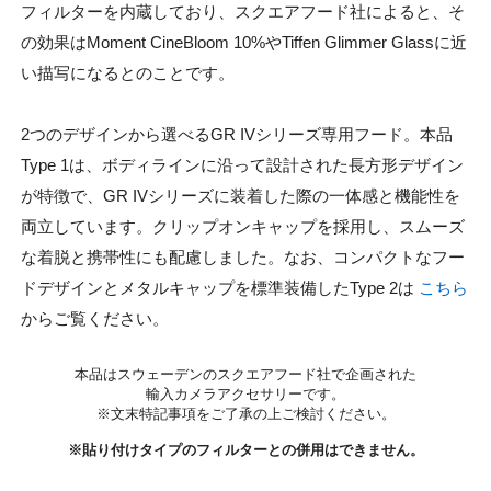
フィルターを内蔵しており、スクエアフード社によると、そ
の効果はMoment CineBloom 10%やTiffen Glimmer Glassに近
い描写になるとのことです。
2つのデザインから選べるGR IVシリーズ専用フード。本品
Type 1は、ボディラインに沿って設計された長方形デザイン
が特徴で、GR IVシリーズに装着した際の一体感と機能性を
両立しています。クリップオンキャップを採用し、スムーズ
な着脱と携帯性にも配慮しました。なお、コンパクトなフー
ドデザインとメタルキャップを標準装備したType 2は
こちら
からご覧ください。
本品はスウェーデンのスクエアフード社で企画された
輸入カメラアクセサリー
です。
※文末特記事項をご了承の上ご検討ください。
※貼り付けタイプのフィルターとの併用はできません。