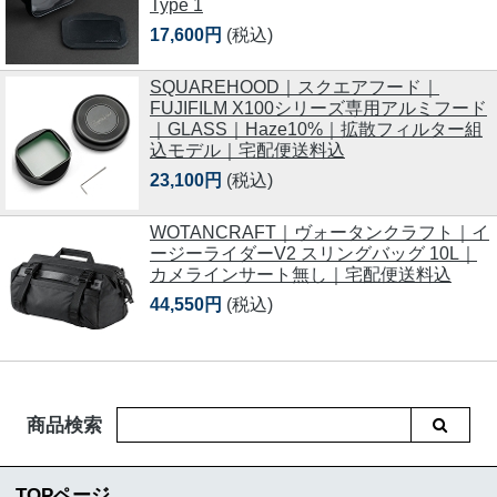
Type 1
17,600円
(税込)
SQUAREHOOD｜スクエアフード｜
FUJIFILM X100シリーズ専用アルミフード
｜GLASS｜Haze10%｜拡散フィルター組
込モデル｜宅配便送料込
23,100円
(税込)
WOTANCRAFT｜ヴォータンクラフト｜イ
ージーライダーV2 スリングバッグ 10L｜
カメラインサート無し｜宅配便送料込
44,550円
(税込)
商品検索
TOPページ