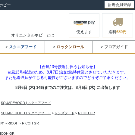
新規会員登録
ホビー
使えます
送料
680円
オリエンタルホビーとは
>
スクエアフード
>
ロックンロール
>
フロアガイド
【台風13号接近に伴うお知らせ】
台風13号接近のため、8月7日(金)は臨時休業とさせていただきます。
また配送遅延が生じる可能性がございますのでどうぞご了承ください。
8月6日 (木) 14時までのご注文は、
8月6日 (木) に出荷します
>
SQUAREHOOD | スクエアフード
>
SQUAREHOOD | スクエアフード
>
レンズフード
>
RICOH GR
探す
>
RICOH
>
RICOH GR
ICOH GR