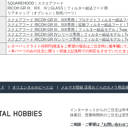
SQUAREHOOD｜スクエアフード
RICOH GR III、IIIX、IV | GLASS｜フィルター組込フード用
リアキャップ（オプション｜別売パーツ）
スクエアフード RICOH GR III、IIIX専用｜プロテクトフィルター組込フー
スクエアフード RICOH GR III、IIIX専用｜拡散フィルター組込フード｜Ty
スクエアフード RICOH GR III、IIIX専用｜フィルター組込モデル｜Type 
スクエアフード RICOH GR IVシリーズ専用｜フィルター組込モデル｜Typ
スクエアフード RICOH GR IVシリーズ専用｜フィルター組込モデル｜Typ
レターパックライト(430円)発送をご希望の場合はご注文時に備考欄に
＜本パーツのみの注文に限り＞別途上記送料での対応をさせていただき
イド
オリエンタルホビーとは
メルマガ登録 店長おぐらのカメラ用品
インターネットからのご注文は年中
休業日、営業時間外のご注文は翌
ご相談・ご要望は
『お問い合わせ