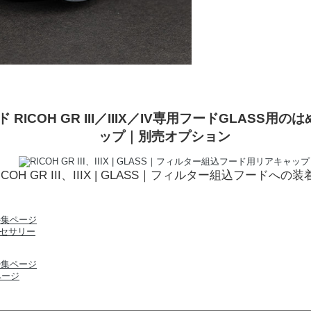
RICOH GR III／IIIX／IV専用フードGLASS用
ップ｜別売オプション
ICOH GR III、IIIX | GLASS｜フィルター組込フードへの
アクセサリー
ページ