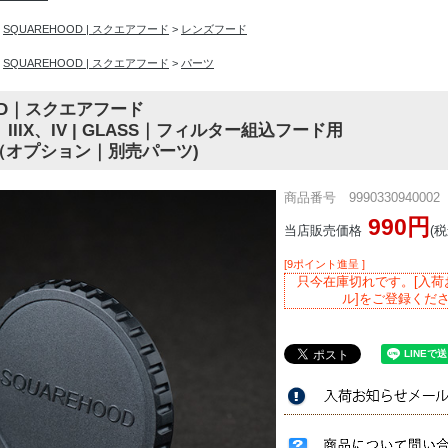
>
SQUAREHOOD | スクエアフード
>
レンズフード
>
SQUAREHOOD | スクエアフード
>
パーツ
OOD｜スクエアフード
III、IIIX、IV | GLASS｜フィルター組込フード用
（オプション｜別売パーツ)
商品番号 9990330940002
990円
当店販売価格
(税
[9ポイント進呈 ]
只今在庫切れです。[入荷
ル]をご登録くだ