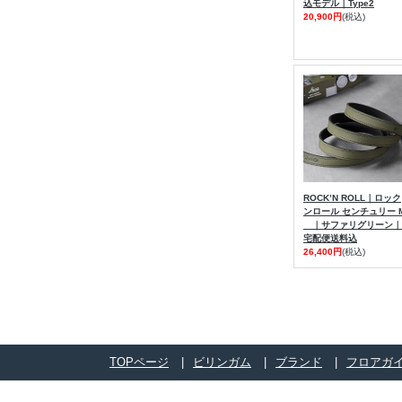
込モデル｜Type2
20,900円
(税込)
ROCK’N ROLL｜ロック
ンロール センチュリー 
｜サファリグリーン｜
宅配便送料込
26,400円
(税込)
TOPページ
ビリンガム
ブランド
フロアガ