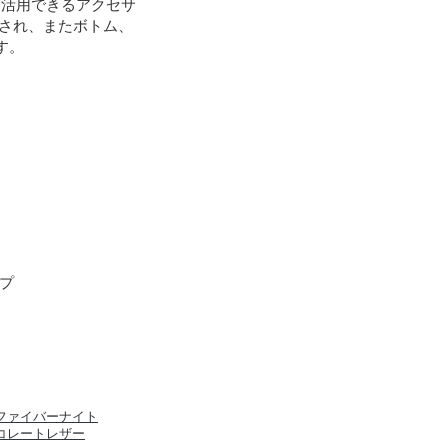
て活用できるアクセサ
成され、またボトム、
す。
プ
ファイバーナイト
コレートレザー