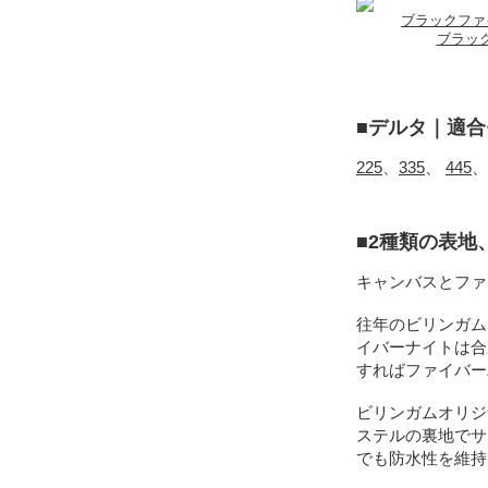
ブラックファ
ブラッ
■デルタ｜適
225
、
335
、
445
、
■2種類の表
キャンバスとファ
往年のビリンガム
イバーナイトは合
すればファイバー
ビリンガムオリジ
ステルの裏地でサ
でも防水性を維持