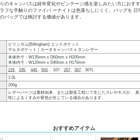
りのキャンバスは経年変化やビンテージ感を楽しみたい方におすす
ラフな手触りのファイバ ーナイトは色落ちしにくく、バッグを 日
のバッグでは検討する価値があります。
ビリンガム[Billingham] エンドポケット
デルタポケット｜カーキキャンバス x タンレザー
本体外寸：W135mm x D60mm x H205mm
本体内寸：W120mm x D40mm x H170mm
225
、
335
、
445
、
555
、107、
207
、
307
、307L
1.0L
200g
レザーパーツは素材由来、または製造工程にて生じたスレやキズが、 
性によるくすみや変色が生じている場合があります。
おすすめアイテム