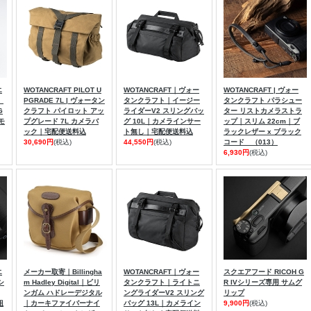
エ
WOTANCRAFT PILOT U
WOTANCRAFT｜ヴォー
WOTANCRAFT | ヴォー
、
PGRADE 7L | ヴォータン
タンクラフト｜イージー
タンクラフト パラシュー
G
クラフト パイロット アッ
ライダーV2 スリングバッ
ター リストカメラストラ
モ
プグレード 7L カメラバ
グ 10L｜カメラインサー
ップ｜スリム 22cm｜ブ
ック｜宅配便送料込
ト無し｜宅配便送料込
ラックレザー x ブラック
30,690円
(税込)
44,550円
(税込)
コード （013）
6,930円
(税込)
エ
メーカー取寄｜Billingha
WOTANCRAFT｜ヴォー
スクエアフード RICOH G
シ
m Hadley Digital｜ビリ
タンクラフト｜ライトニ
R IVシリーズ専用 サムグ
ンガム ハドレーデジタル
ングライダーV2 スリング
リップ
組
｜カーキファイバーナイ
バッグ 13L｜カメライン
9,900円
(税込)