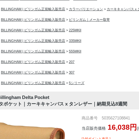
>
BILLINGHAM | ビリンガム正規輸入販売店
>
カラーバリエーション
>
カーキキャンバスｘ
>
BILLINGHAM | ビリンガム正規輸入販売店
>
ビリンガム｜メーカー取寄
>
BILLINGHAM | ビリンガム正規輸入販売店
>
225MKII
>
BILLINGHAM | ビリンガム正規輸入販売店
>
335MKII
>
BILLINGHAM | ビリンガム正規輸入販売店
>
555MKII
>
BILLINGHAM | ビリンガム正規輸入販売店
>
207
>
BILLINGHAM | ビリンガム正規輸入販売店
>
307
>
BILLINGHAM | ビリンガム正規輸入販売店
>
5シリーズ
ngham Delta Pocket
タポケット｜カーキキャンバス x タンレザー｜納期見込8週間
商品番号 5035627108841
16,038円
当店販売価格
[146ポイント進呈 ]