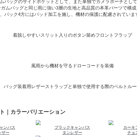
ムバッグのサイドポケットとして、また単独でカメラポーチとし
ンガムバッグと同じ雨に強い3層の生地と高品質の本革パーツで構
、バック4方にはパッド加工を施し、機材の保護に配慮されていま
着脱しやすいスリット入りのボタン留めフロントフラップ
風雨から機材を守るドローコードを装備
バッグ装着用レザーストラップと単独で使用する際のベルトルー
ット｜カラーバリエーション
ャンバス
ブラックキャンバス
カーキ
レザー
タンレザー
チョ