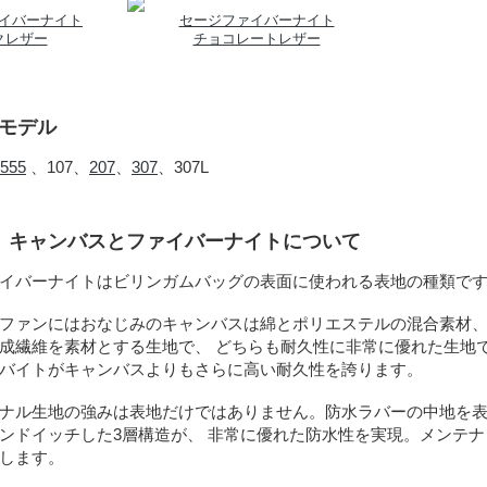
イバーナイト
セージファイバーナイト
クレザー
チョコレートレザー
合モデル
555
、107、
207
、
307
、307L
地、キャンバスとファイバーナイトについて
イバーナイトはビリンガムバッグの表面に使われる表地の種類で
ファンにはおなじみのキャンバスは綿とポリエステルの混合素材、
成繊維を素材とする生地で、 どちらも耐久性に非常に優れた生地で
バイトがキャンバスよりもさらに高い耐久性を誇ります。
ナル生地の強みは表地だけではありません。防水ラバーの中地を
ンドイッチした3層構造が、 非常に優れた防水性を実現。メンテ
します。