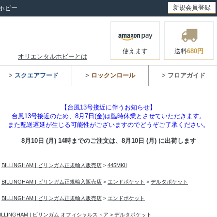
新規会員登録
ホビー
使えます
送料
680円
オリエンタルホビーとは
>
スクエアフード
>
ロックンロール
>
フロアガイド
【台風13号接近に伴うお知らせ】
台風13号接近のため、8月7日(金)は臨時休業とさせていただきます。
また配送遅延が生じる可能性がございますのでどうぞご了承ください。
8月10日 (月) 14時までのご注文は、
8月10日 (月) に出荷します
>
BILLINGHAM | ビリンガム正規輸入販売店
>
445MKII
>
BILLINGHAM | ビリンガム正規輸入販売店
>
エンドポケット
>
デルタポケット
>
BILLINGHAM | ビリンガム正規輸入販売店
>
エンドポケット
BILLINGHAM | ビリンガム オフィシャルストア
>
デルタポケット