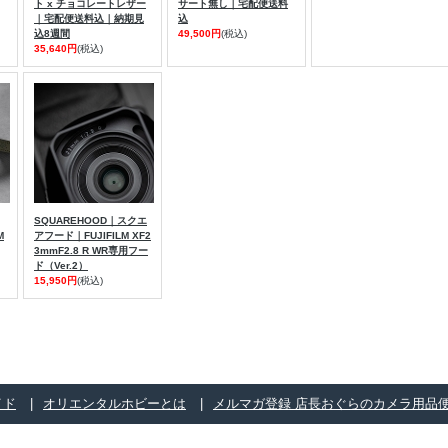
ト x チョコレートレザー
サート無し｜宅配便送料
｜宅配便送料込｜納期見
込
込8週間
49,500円
(税込)
35,640円
(税込)
SQUAREHOOD｜スクエ
M
アフード｜FUJIFILM XF2
3mmF2.8 R WR専用フー
ド（Ver.2）
15,950円
(税込)
イド
オリエンタルホビーとは
メルマガ登録 店長おぐらのカメラ用品