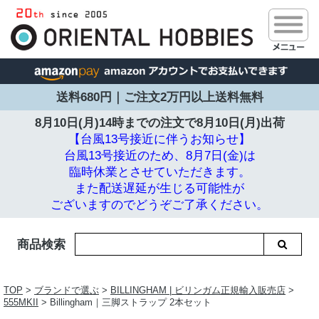
送料680円｜ご注文2万円以上送料無料
8月10日(月)14時までの注文で
8月10日(月)出荷
【台風13号接近に伴うお知らせ】
台風13号接近のため、8月7日(金)は
臨時休業とさせていただきます。
また配送遅延が生じる可能性が
ございますのでどうぞご了承ください。
商品検索
TOP
>
ブランドで選ぶ
>
BILLINGHAM | ビリンガム正規輸入販売店
>
555MKII
> Billingham｜三脚ストラップ 2本セット