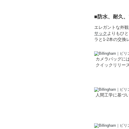
■防水、耐久
エレガントな外観
サック
よりもひと
ラと1-2本の交
カメラバッグに
クイックリリー
人間工学に基づ