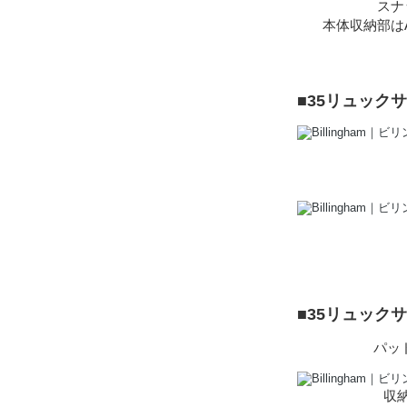
スナ
本体収納部はA
■35リュック
■35リュック
パッド
収