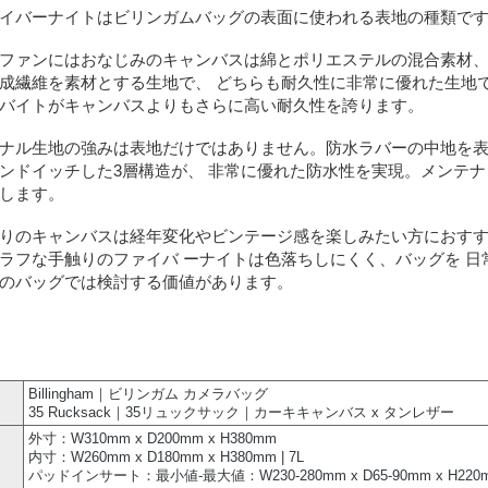
イバーナイトはビリンガムバッグの表面に使われる表地の種類で
ファンにはおなじみのキャンバスは綿とポリエステルの混合素材、
成繊維を素材とする生地で、 どちらも耐久性に非常に優れた生地で
バイトがキャンバスよりもさらに高い耐久性を誇ります。
ナル生地の強みは表地だけではありません。防水ラバーの中地を
ンドイッチした3層構造が、 非常に優れた防水性を実現。メンテ
します。
りのキャンバスは経年変化やビンテージ感を楽しみたい方におすす
ラフな手触りのファイバ ーナイトは色落ちしにくく、バッグを 日
のバッグでは検討する価値があります。
Billingham｜ビリンガム カメラバッグ
35 Rucksack｜35リュックサック｜カーキキャンバス x タンレザー
外寸：W310mm x D200mm x H380mm
内寸：W260mm x D180mm x H380mm | 7L
パッドインサート：最小値-最大値：W230-280mm x D65-90mm x H220m