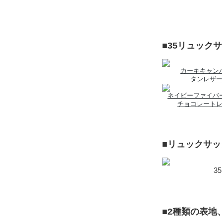
■35リュック
カーキキャン
タンレザ
ネイビーファイバ
チョコレート
■リュックサ
■2種類の表