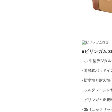
■ビリンガム 
- 小-中型デジタ
- 着脱式パッド
- 防水性と耐久
- フルグレイン
- ビリンガム正
- 35リュックサッ