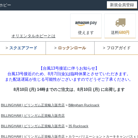
新規会員登録
ホビー
使えます
送料
680円
オリエンタルホビーとは
>
スクエアフード
>
ロックンロール
>
フロアガイド
【台風13号接近に伴うお知らせ】
台風13号接近のため、8月7日(金)は臨時休業とさせていただきます。
また配送遅延が生じる可能性がございますのでどうぞご了承ください。
8月10日 (月) 14時までのご注文は、
8月10日 (月) に出荷します
>
BILLINGHAM | ビリンガム正規輸入販売店
>
Billingham Rucksack
>
BILLINGHAM | ビリンガム正規輸入販売店
>
BILLINGHAM | ビリンガム正規輸入販売店
>
35 Rucksack
>
BILLINGHAM | ビリンガム正規輸入販売店
>
カラーバリエーション
>
カーキキャンバスｘ