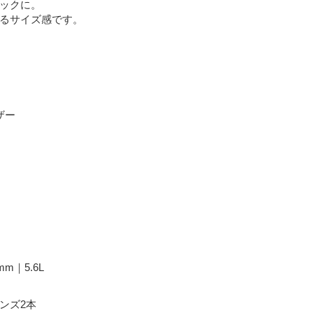
ックに。
まるサイズ感です。
ザー
m｜5.6L
ンズ2本