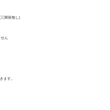
4.0(三脚座無し)
ません
きます。