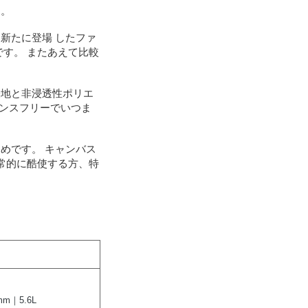
す。
新たに登場 したファ
す。 またあえて比較
表地と非浸透性ポリエ
ナンスフリーでいつま
めです。 キャンバス
常的に酷使する方、特
m｜5.6L