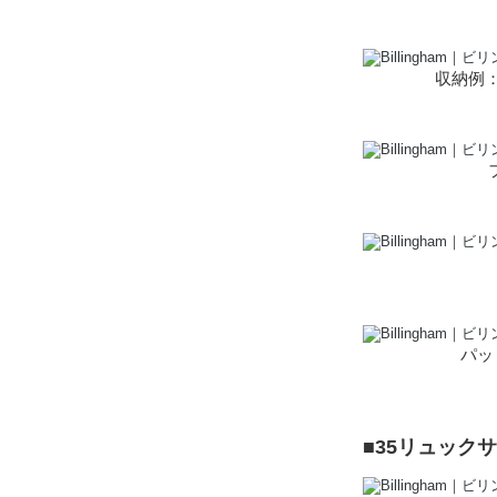
収納例：Ni
パッ
■35リュック