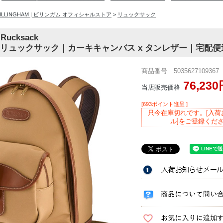
BILLINGHAM | ビリンガム オフィシャルストア
>
リュックサック
 Rucksack
5 リュックサック｜カーキキャンバス x タンレザー｜宅配
商品番号 5035627109367
76,23
当店販売価格
[693ポイント進呈 ]
只今在庫切れです。[入荷
ル]をご登録くだ