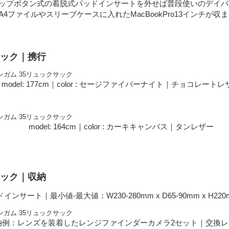
ップボタン式の着脱式パッドインサートを外せば普段使いのデイパ
4ファイルやスリーブケースに入れたMacBookPro13インチが収
サック｜携行
model: 177cm｜color : セージファイバーナイト｜チョコレートレ
model: 164cm｜color : カーキキャンバス｜タンレザー
サック｜収納
インサート｜最小値-最大値：W230-280mm x D65-90mm x H220m
納例：レンズを装着したレンジファインダーカメラ2セット｜交換レ