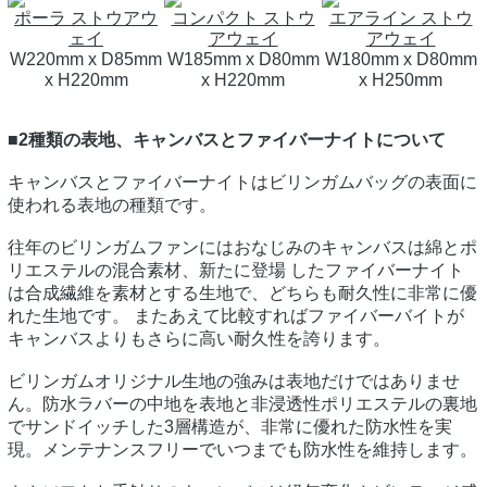
ポーラ ストウアウ
コンパクト ストウ
エアライン ストウ
ェイ
アウェイ
アウェイ
W220mm x D85mm
W185mm x D80mm
W180mm x D80mm
x H220mm
x H220mm
x H250mm
■2種類の表地、キャンバスとファイバーナイトについて
キャンバスとファイバーナイトはビリンガムバッグの表面に
使われる表地の種類です。
往年のビリンガムファンにはおなじみのキャンバスは綿とポ
リエステルの混合素材、新たに登場 したファイバーナイト
は合成繊維を素材とする生地で、どちらも耐久性に非常に優
れた生地です。 またあえて比較すればファイバーバイトが
キャンバスよりもさらに高い耐久性を誇ります。
ビリンガムオリジナル生地の強みは表地だけではありませ
ん。防水ラバーの中地を表地と非浸透性ポリエステルの裏地
でサンドイッチした3層構造が、非常に優れた防水性を実
現。メンテナンスフリーでいつまでも防水性を維持します。