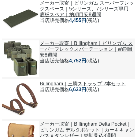
メーカー取寄｜ビリンガム スーパーフレッ
クスベース｜5シリーズ、7シリーズ専用
底板スペア｜納期目安8週間
当店販売価格
4,455円
(税込)
メーカー取寄｜Billingham｜ビリンガム ス
ーパーフレックスパーテーション｜納期目
安8週間
当店販売価格
4,752円
(税込)
Billingham｜三脚ストラップ 2本セット
当店販売価格
6,633円
(税込)
メーカー取寄｜Billingham Delta Pocket｜
ビリンガム デルタポケット｜カーキキャン
バス x タンレザー｜納期見込8週間