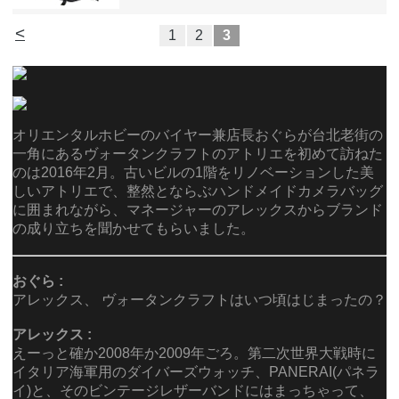
<
1
2
3
オリエンタルホビーのバイヤー兼店長おぐらが台北老街の
一角にあるヴォータンクラフトのアトリエを初めて訪ねた
のは2016年2月。古いビルの1階をリノベーションした美
しいアトリエで、整然とならぶハンドメイドカメラバッグ
に囲まれながら、マネージャーのアレックスからブランド
の成り立ちを聞かせてもらいました。
おぐら :
アレックス、 ヴォータンクラフトはいつ頃はじまったの？
アレックス :
えーっと確か2008年か2009年ごろ。第二次世界大戦時に
イタリア海軍用のダイバーズウォッチ、PANERAI(パネラ
イ)と、そのビンテージレザーバンドにはまっちゃって、