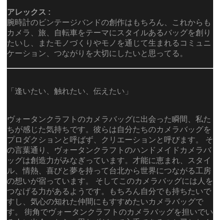
アレックス :
腕時計のビンテージバンドの創作はもちろん、これからも
カメラ、旅、自転車をテーマにスタイルあるバッグを創り
たいし、またモノづくりやモノを通じて生まれるコミュニ
ケーション、つながりを大切にしたいと思ってる。
「逢いたい、触れたい、伝えたい」
ヴォータンクラフトのカメラバッグに出会った瞬間、私た
ちが感じた気持ちです。彼らは自分たちのカメラバッグを
プロダクションと呼ばず、クリエーションと呼びます。 そ
の言葉通り、ヴォータンクラフトのハンドメイドカメラバ
ッグは創造力がみなぎっています。才能に恵まれ、スタイ
ル、情熱、喜びと夢を持って台北から世界につながる工房
の想いが宿っています。 そしてこのカメラバッグには人を
つなげる力があるようです。もちろん自分でも持ちたいで
すし、気心の知れた仲間にもすすめたいカメラバッグで
す。 街角でヴォータンクラフトのカメラバッグを担いでい