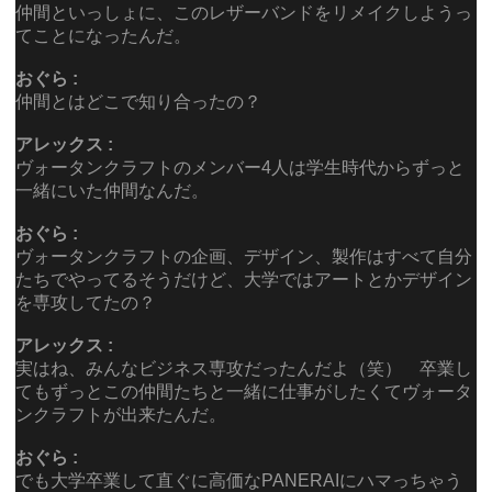
仲間といっしょに、このレザーバンドをリメイクしようっ
てことになったんだ。
おぐら :
仲間とはどこで知り合ったの？
アレックス :
ヴォータンクラフトのメンバー4人は学生時代からずっと
一緒にいた仲間なんだ。
おぐら :
ヴォータンクラフトの企画、デザイン、製作はすべて自分
たちでやってるそうだけど、大学ではアートとかデザイン
を専攻してたの？
アレックス :
実はね、みんなビジネス専攻だったんだよ（笑） 卒業し
てもずっとこの仲間たちと一緒に仕事がしたくてヴォータ
ンクラフトが出来たんだ。
おぐら :
でも大学卒業して直ぐに高価なPANERAIにハマっちゃう