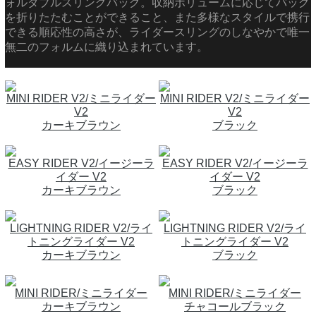
ォルダブルスリングバッグ。収納ボリュームに応じてバッグ
を折りたたむことができること、また多様なスタイルで携行
できる順応性の高さが、ライダースリングのしなやかで唯一
無二のフォルムに織り込まれています。
MINI RIDER V2/ミニライダー
MINI RIDER V2/ミニライダー
V2
V2
カーキブラウン
ブラック
EASY RIDER V2/イージーラ
EASY RIDER V2/イージーラ
イダー V2
イダー V2
カーキブラウン
ブラック
LIGHTNING RIDER V2/ライ
LIGHTNING RIDER V2/ライ
トニングライダー V2
トニングライダー V2
カーキブラウン
ブラック
MINI RIDER/ミニライダー
MINI RIDER/ミニライダー
カーキブラウン
チャコールブラック