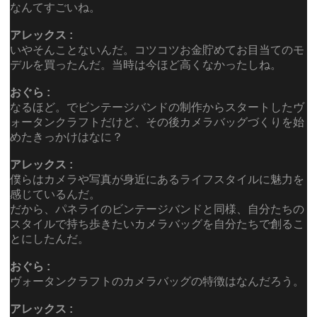
なんてすごいね。
アレックス :
いやそんことないんだ。コツコツお金貯めてお目当てのモ
デルを買ったんだ。当時は今ほど高くなかったしね。
おぐら :
なるほど。でビンテージバンドの制作からスタートしたヴ
ォータンクラフトだけど、その後カメラバッグづくりを始
めたきっかけはなに？
アレックス :
僕らはカメラや写真が身近にあるライフスタイルに魅力を
感じているんだ。
だから、パネライのビンテージバンドと同様、自分たちの
スタイルで持ち歩きたいカメラバッグを自分たちで創るこ
とにしたんだ。
おぐら :
ヴォータンクラフトのカメラバッグの特徴はなんだろう。
アレックス :