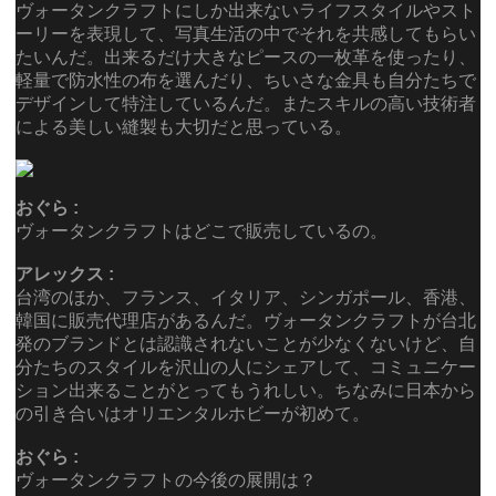
ヴォータンクラフトにしか出来ないライフスタイルやスト
ーリーを表現して、写真生活の中でそれを共感してもらい
たいんだ。出来るだけ大きなピースの一枚革を使ったり、
軽量で防水性の布を選んだり、ちいさな金具も自分たちで
デザインして特注しているんだ。またスキルの高い技術者
による美しい縫製も大切だと思っている。
おぐら :
ヴォータンクラフトはどこで販売しているの。
アレックス :
台湾のほか、フランス、イタリア、シンガポール、香港、
韓国に販売代理店があるんだ。ヴォータンクラフトが台北
発のブランドとは認識されないことが少なくないけど、自
分たちのスタイルを沢山の人にシェアして、コミュニケー
ション出来ることがとってもうれしい。ちなみに日本から
の引き合いはオリエンタルホビーが初めて。
おぐら :
ヴォータンクラフトの今後の展開は？