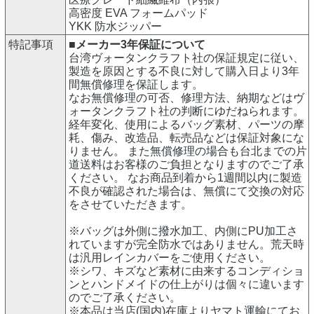
高密度 EVA フォームパッド
YKK 防水ジッパー
特記事項
■メーカー3年保証について
台湾ヴォータンクラフト社の保証規定に従い、
製造を原因とする不良に対して購入日より3年
間無償修理を保証します。
なお無償修理の可否、修理方法、納期などはヴ
ォータンクラフト社の判断にゆだねられます。
経年変化、使用によるバッグ素材、パーツの摩
耗、傷み、改造品、転売品などは保証対象にな
りません。 また無償修理の場合も台北までの片
道送料はお客様のご負担となりますのでご了承
ください。 なお商品到着から1週間以内に製造
不良が確認された場合は、無償にて交換の対応
をさせていただきます。
※バッグは外側に撥水加工、内側にPU加工さ
れていますが完全防水ではありません。荒天時
は汎用レインカバーをご使用ください。
※シワ、キズなど素材に由来するコンディショ
ンとハンドメイドの仕上がりは個々に違います
のでご了承ください。
※本品は当店(国内)在庫よりヤマト運輸にてお