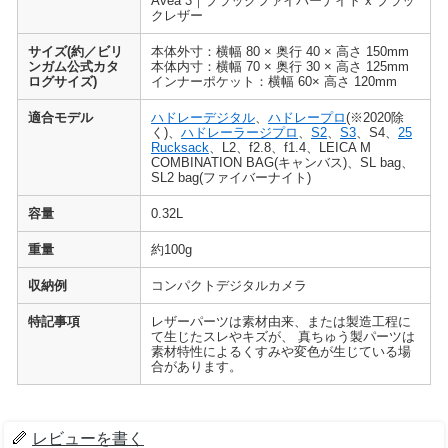
Avea 3｜ブラックファイバーナイト x ブラッ
クレザー
サイズ(約／ビリ
本体外寸：横幅 80 × 奥行 40 × 高さ 150mm
ンガム公式カタ
本体内寸：横幅 70 × 奥行 30 × 高さ 125mm
ログサイズ)
インナーポケット：横幅 60× 高さ 120mm
適合モデル
ハドレーデジタル
、
ハドレープロ
(※2020除
く)、
ハドレーラージプロ
、
S2
、
S3
、S4、
25
Rucksack
、L2、f2.8、f1.4、LEICA M
COMBINATION BAG(キャンバス)、SL bag、
SL2 bag(ファイバーナイト)
容量
0.32L
重量
約100g
収納例
コンパクトデジタルカメラ
特記事項
レザーパーツは素材由来、または製造工程に
て生じたスレやキズが、 真ちゅう製パーツは
素材特性によるくすみや変色が生じている場
合があります。
レビューを書く