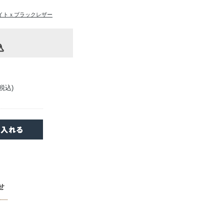
イトｘブラックレザー
込
(税込)