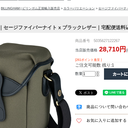
>
BILLINGHAM | ビリンガム正規輸入販売店
>
カラーバリエーション
>
セージファイバーナ
2｜セージファイバーナイト x ブラックレザー｜宅配便送料
商品番号 5035627122267
28,710円
当店販売価格
[261ポイント進呈 ]
ご注文可能数 残り:1
数量