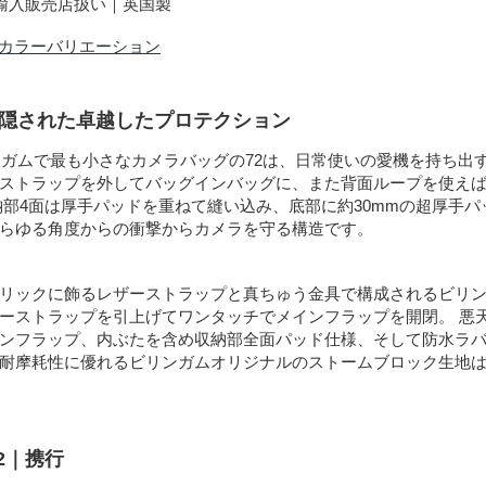
規輸入販売店扱い｜英国製
カラーバリエーション
に隠された卓越したプロテクション
リンガムで最も小さなカメラバッグの72は、日常使いの愛機を持ち出
ストラップを外してバッグインバッグに、また背面ループを使え
納部4面は厚手パッドを重ねて縫い込み、底部に約30mmの超厚手
らゆる角度からの衝撃からカメラを守る構造です。
リックに飾るレザーストラップと真ちゅう金具で構成されるビリ
ーストラップを引上げてワンタッチでメインフラップを開閉。 悪
ンフラップ、内ぶたを含め収納部全面パッド仕様、そして防水ラ
耐摩耗性に優れるビリンガムオリジナルのストームブロック生地
2｜携行