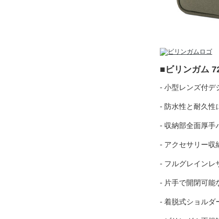
■ビリンガム 7
- 小型レンズ付
- 防水性と耐久
- 収納部全面厚
- アクセサリー
- フルグレイン
- 片手で開閉可
- 着脱式ショル