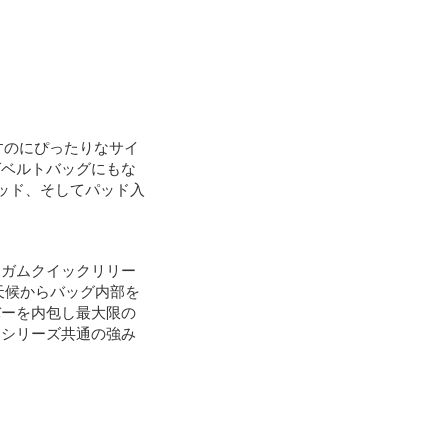
すのにぴったりなサイ
ばベルトバッグにもな
パッド、そしてパッド入
ンガムクイックリリー
天候からバッグ内部を
バーを内包し最大限の
はシリーズ共通の強み