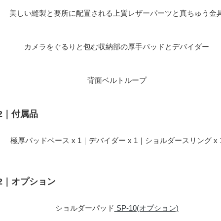
美しい縫製と要所に配置される上質レザーパーツと真ちゅう金
カメラをぐるりと包む収納部の厚手パッドとデバイダー
背面ベルトループ
72｜付属品
極厚パッドベース x 1｜デバイダー x 1｜ショルダースリング x 
72｜オプション
ショルダーパッド
SP-10(オプション)