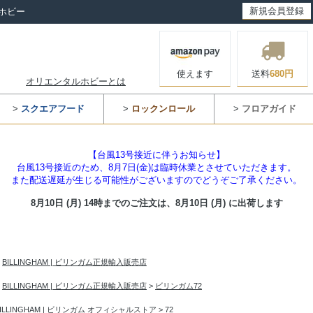
新規会員登録
ホビー
使えます
送料
680円
オリエンタルホビーとは
>
スクエアフード
>
ロックンロール
>
フロアガイド
【台風13号接近に伴うお知らせ】
台風13号接近のため、8月7日(金)は臨時休業とさせていただきます。
また配送遅延が生じる可能性がございますのでどうぞご了承ください。
8月10日 (月) 14時までのご注文は、
8月10日 (月) に出荷します
>
BILLINGHAM | ビリンガム正規輸入販売店
>
BILLINGHAM | ビリンガム正規輸入販売店
>
ビリンガム72
BILLINGHAM | ビリンガム オフィシャルストア
>
72