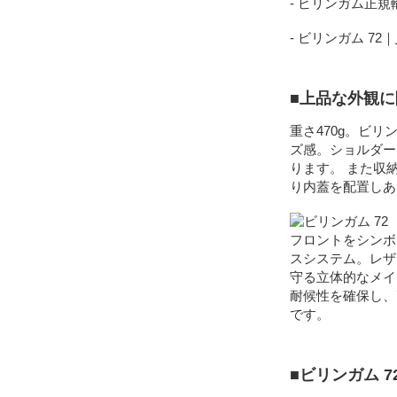
- ビリンガム正
- ビリンガム 72｜
■上品な外観
重さ470g。ビ
ズ感。ショルダー
ります。 また収
り内蓋を配置しあ
フロントをシンボ
スシステム。レザ
守る立体的なメイ
耐候性を確保し、
です。
■ビリンガム 7