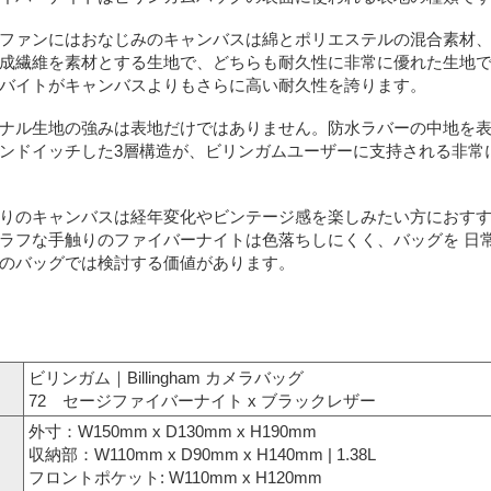
ファンにはおなじみのキャンバスは綿とポリエステルの混合素材、
成繊維を素材とする生地で、どちらも耐久性に非常に優れた生地で
バイトがキャンバスよりもさらに高い耐久性を誇ります。
ナル生地の強みは表地だけではありません。防水ラバーの中地を表
ンドイッチした3層構造が、ビリンガムユーザーに支持される非常
りのキャンバスは経年変化やビンテージ感を楽しみたい方におすす
ラフな手触りのファイバーナイトは色落ちしにくく、バッグを 日
のバッグでは検討する価値があります。
ビリンガム｜Billingham カメラバッグ
72 セージファイバーナイト x ブラックレザー
外寸：W150mm x D130mm x H190mm
収納部：W110mm x D90mm x H140mm | 1.38L
フロントポケット: W110mm x H120mm